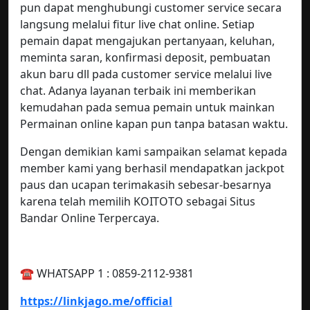
pun dapat menghubungi customer service secara
langsung melalui fitur live chat online. Setiap
pemain dapat mengajukan pertanyaan, keluhan,
meminta saran, konfirmasi deposit, pembuatan
akun baru dll pada customer service melalui live
chat. Adanya layanan terbaik ini memberikan
kemudahan pada semua pemain untuk mainkan
Permainan online kapan pun tanpa batasan waktu.
Dengan demikian kami sampaikan selamat kepada
member kami yang berhasil mendapatkan jackpot
paus dan ucapan terimakasih sebesar-besarnya
karena telah memilih KOITOTO sebagai Situs
Bandar Online Terpercaya.
☎️ WHATSAPP 1 : 0859-2112-9381
https://linkjago.me/official