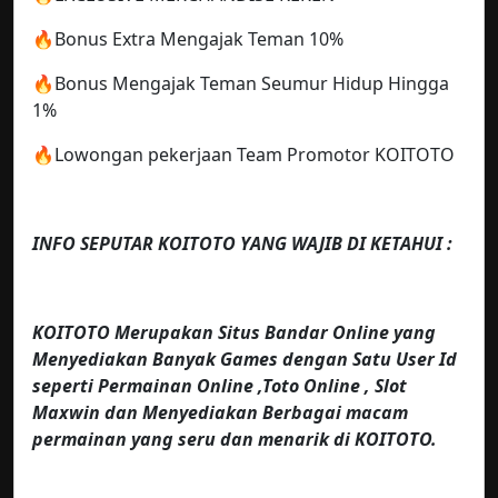
🔥Bonus Extra Mengajak Teman 10%
🔥Bonus Mengajak Teman Seumur Hidup Hingga
1%
🔥Lowongan pekerjaan Team Promotor KOITOTO
INFO SEPUTAR KOITOTO YANG WAJIB DI KETAHUI :
KOITOTO Merupakan Situs Bandar Online yang
Menyediakan Banyak Games dengan Satu User Id
seperti Permainan Online ,Toto Online , Slot
Maxwin dan Menyediakan Berbagai macam
permainan yang seru dan menarik di KOITOTO.