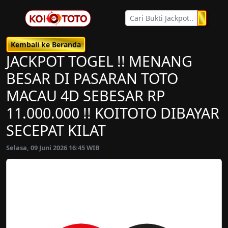
Kembali ke Beranda
JACKPOT TOGEL !! MENANG
BESAR DI PASARAN TOTO
MACAU 4D SEBESAR RP
11.000.000 !! KOITOTO DIBAYAR
SECEPAT KILAT
Selasa, 09 Juni 2026 16:45 WIB