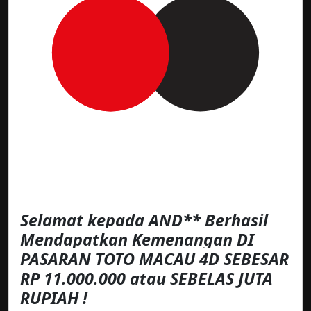
Selamat kepada AND** Berhasil
Mendapatkan Kemenangan DI
PASARAN TOTO MACAU 4D SEBESAR
RP 11.000.000 atau SEBELAS JUTA
RUPIAH !