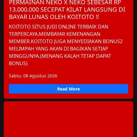
PERMAINAN NEKO X NEKO SEBESAR RP
13.000.000 SECEPAT KILAT LANGSUNG DI
BAYAR LUNAS OLEH KOITOTO !!
KOITOTO SITUS JUDI ONLINE TERBAIK DAN
TERPERCAYA,MEMBAYAR KEMENANGAN
MEMBER.KOITOTO JUGA MENYEDIAKAN BONUS2
MELIMPAH YANG AKAN DI BAGIKAN SETIAP
MINGGUNYA.(MENANG KALAH TETAP DAPAT
BONUS)
Sabtu, 08 Agustus 2026
Read More