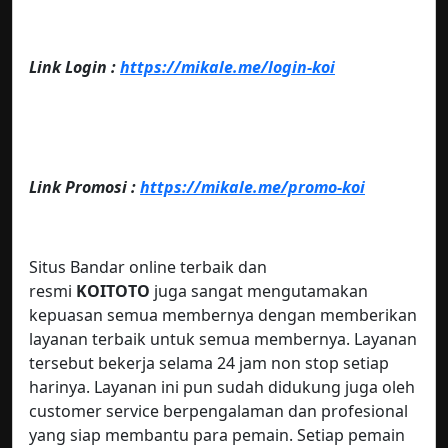
Link Login :
https://mikale.me/login-koi
Link Promosi :
https://mikale.me/promo-koi
Situs Bandar online terbaik dan
resmi
KOITOTO
juga sangat mengutamakan
kepuasan semua membernya dengan memberikan
layanan terbaik untuk semua membernya. Layanan
tersebut bekerja selama 24 jam non stop setiap
harinya. Layanan ini pun sudah didukung juga oleh
customer service berpengalaman dan profesional
yang siap membantu para pemain. Setiap pemain