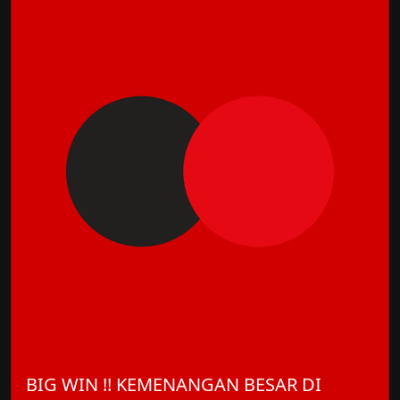
BIG WIN !! KEMENANGAN BESAR DI