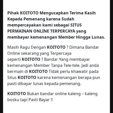
Pihak KOITOTO Mengucapkan Terima Kasih
Kepada Pemenang karena Sudah
mempercayakan kami sebagai SITUS
PERMAINAN ONLINE TERPERCAYA yang
membayar kemenangan Member Hingga Lunas.
Masih Ragu Dengan
KOITOTO
? Dimana Bandar
Online sekarang yang Terpercaya
seperti
KOITOTO
? Bandar Yang membayar
kemenangan Member Tanpa Tele-tele. Jadi anda
bermain di
KOITOTO
Tidak perlu khawatir pada
Situs
KOITOTO
karena kemenangan berapa pun
pasti dibayar lunas kepada pemenang.
KOITOTO
Bukan bandar online kaleng – kaleng
bosku tapi Pasti Bayar !!