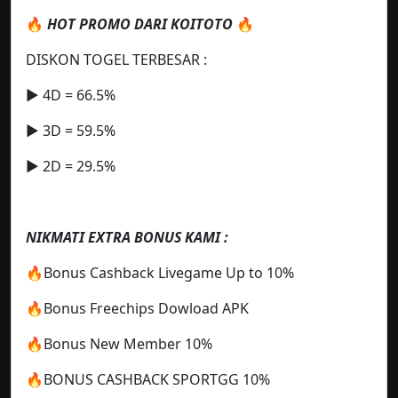
🔥
HOT PROMO DARI KOITOTO
🔥
DISKON TOGEL TERBESAR :
▶️ 4D = 66.5%
▶️ 3D = 59.5%
▶️ 2D = 29.5%
NIKMATI EXTRA BONUS KAMI :
🔥Bonus Cashback Livegame Up to 10%
🔥Bonus Freechips Dowload APK
🔥Bonus New Member 10%
🔥BONUS CASHBACK SPORTGG 10%