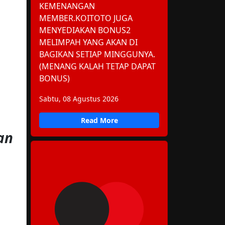
KEMENANGAN
MEMBER.KOITOTO JUGA
MENYEDIAKAN BONUS2
MELIMPAH YANG AKAN DI
BAGIKAN SETIAP MINGGUNYA.
(MENANG KALAH TETAP DAPAT
BONUS)
Sabtu, 08 Agustus 2026
Read More
an