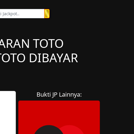
SARAN TOTO
ITOTO DIBAYAR
Bukti JP Lainnya: