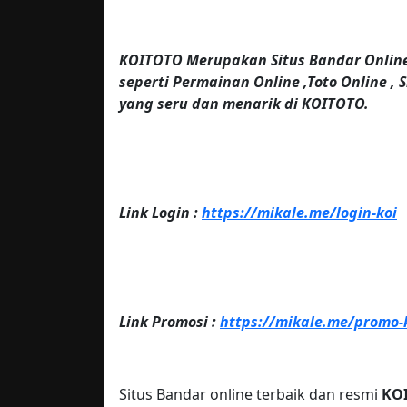
KOITOTO Merupakan Situs Bandar Onlin
seperti Permainan Online ,Toto Online
yang seru dan menarik di KOITOTO.
Link Login :
https://mikale.me/login-koi
Link Promosi :
https://mikale.me/promo-
Situs Bandar online terbaik dan resmi
KO