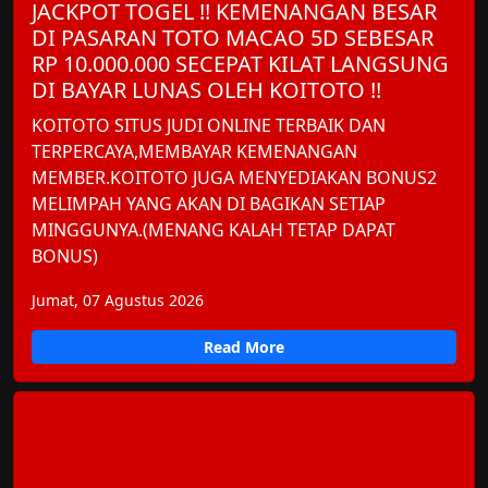
JACKPOT TOGEL !! KEMENANGAN BESAR
DI PASARAN TOTO MACAO 5D SEBESAR
RP 10.000.000 SECEPAT KILAT LANGSUNG
DI BAYAR LUNAS OLEH KOITOTO !!
KOITOTO SITUS JUDI ONLINE TERBAIK DAN
TERPERCAYA,MEMBAYAR KEMENANGAN
MEMBER.KOITOTO JUGA MENYEDIAKAN BONUS2
MELIMPAH YANG AKAN DI BAGIKAN SETIAP
MINGGUNYA.(MENANG KALAH TETAP DAPAT
BONUS)
Jumat, 07 Agustus 2026
Read More