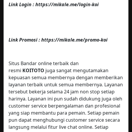
Link Login : https://mikale.me/login-koi
Link Promosi : https://mikale.me/promo-koi
Situs Bandar online terbaik dan
resmi
KOITOTO
juga sangat mengutamakan
kepuasan semua membernya dengan memberikan
layanan terbaik untuk semua membernya. Layanan
tersebut bekerja selama 24 jam non stop setiap
harinya. Layanan ini pun sudah didukung juga oleh
customer service berpengalaman dan profesional
yang siap membantu para pemain. Setiap pemain
pun dapat menghubungi customer service secara
langsung melalui fitur live chat online. Setiap