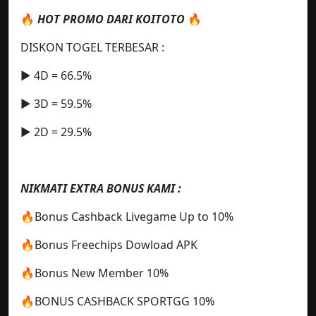
🔥
HOT PROMO DARI KOITOTO
🔥
DISKON TOGEL TERBESAR :
▶️ 4D = 66.5%
▶️ 3D = 59.5%
▶️ 2D = 29.5%
NIKMATI EXTRA BONUS KAMI :
🔥Bonus Cashback Livegame Up to 10%
🔥Bonus Freechips Dowload APK
🔥Bonus New Member 10%
🔥BONUS CASHBACK SPORTGG 10%