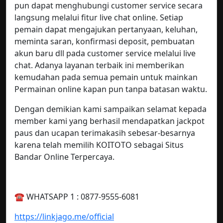
pun dapat menghubungi customer service secara
langsung melalui fitur live chat online. Setiap
pemain dapat mengajukan pertanyaan, keluhan,
meminta saran, konfirmasi deposit, pembuatan
akun baru dll pada customer service melalui live
chat. Adanya layanan terbaik ini memberikan
kemudahan pada semua pemain untuk mainkan
Permainan online kapan pun tanpa batasan waktu.
Dengan demikian kami sampaikan selamat kepada
member kami yang berhasil mendapatkan jackpot
paus dan ucapan terimakasih sebesar-besarnya
karena telah memilih KOITOTO sebagai Situs
Bandar Online Terpercaya.
☎️ WHATSAPP 1 : 0877-9555-6081
https://linkjago.me/official