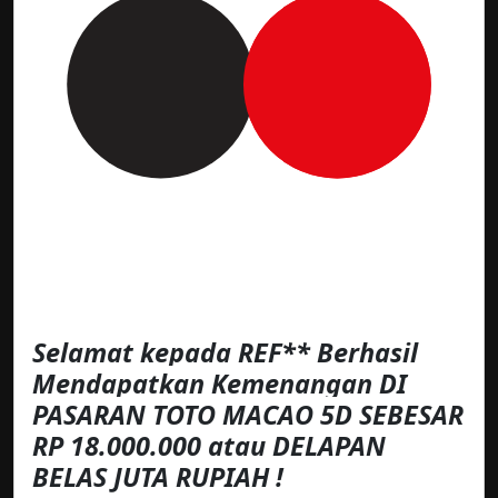
Selamat kepada REF** Berhasil
Mendapatkan Kemenangan DI
PASARAN TOTO MACAO 5D SEBESAR
RP 18.000.000 atau DELAPAN
BELAS JUTA RUPIAH !