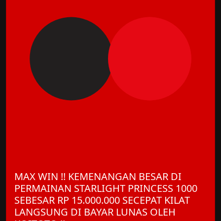
MAX WIN !! KEMENANGAN BESAR DI
PERMAINAN STARLIGHT PRINCESS 1000
SEBESAR RP 15.000.000 SECEPAT KILAT
LANGSUNG DI BAYAR LUNAS OLEH