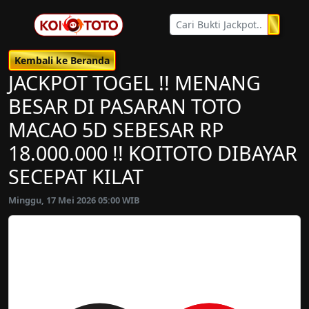
Kembali ke Beranda
JACKPOT TOGEL !! MENANG
BESAR DI PASARAN TOTO
MACAO 5D SEBESAR RP
18.000.000 !! KOITOTO DIBAYAR
SECEPAT KILAT
Minggu, 17 Mei 2026 05:00 WIB