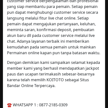
customer service berpengalaman dan profesional
yang siap membantu para pemain. Setiap pemain
pun dapat menghubungi customer service secara
langsung melalui fitur live chat online. Setiap
pemain dapat mengajukan pertanyaan, keluhan,
meminta saran, konfirmasi deposit, pembuatan
akun baru dll pada customer service melalui live
chat. Adanya layanan terbaik ini memberikan
kemudahan pada semua pemain untuk mainkan
Permainan online kapan pun tanpa batasan waktu.
Dengan demikian kami sampaikan selamat kepada
member kami yang berhasil mendapatkan jackpot
paus dan ucapan terimakasih sebesar-besarnya
karena telah memilih KOITOTO sebagai Situs
Bandar Online Terpercaya.
☎️ WHATSAPP 1 : 0877-2185-0309