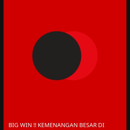
BIG WIN !! KEMENANGAN BESAR DI