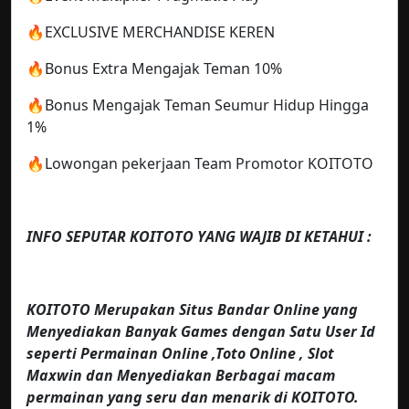
🔥EXCLUSIVE MERCHANDISE KEREN
🔥Bonus Extra Mengajak Teman 10%
🔥Bonus Mengajak Teman Seumur Hidup Hingga
1%
🔥Lowongan pekerjaan Team Promotor KOITOTO
INFO SEPUTAR KOITOTO YANG WAJIB DI KETAHUI :
KOITOTO Merupakan Situs Bandar Online yang
Menyediakan Banyak Games dengan Satu User Id
seperti Permainan Online ,Toto Online , Slot
Maxwin dan Menyediakan Berbagai macam
permainan yang seru dan menarik di KOITOTO.