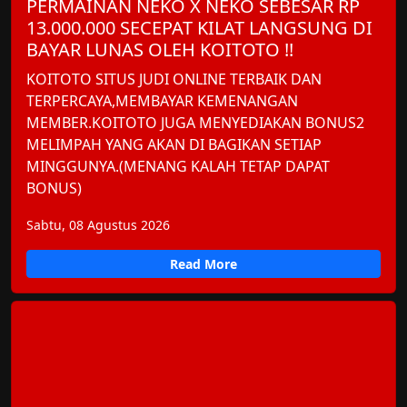
PERMAINAN NEKO X NEKO SEBESAR RP
13.000.000 SECEPAT KILAT LANGSUNG DI
BAYAR LUNAS OLEH KOITOTO !!
KOITOTO SITUS JUDI ONLINE TERBAIK DAN
TERPERCAYA,MEMBAYAR KEMENANGAN
MEMBER.KOITOTO JUGA MENYEDIAKAN BONUS2
MELIMPAH YANG AKAN DI BAGIKAN SETIAP
MINGGUNYA.(MENANG KALAH TETAP DAPAT
BONUS)
Sabtu, 08 Agustus 2026
Read More