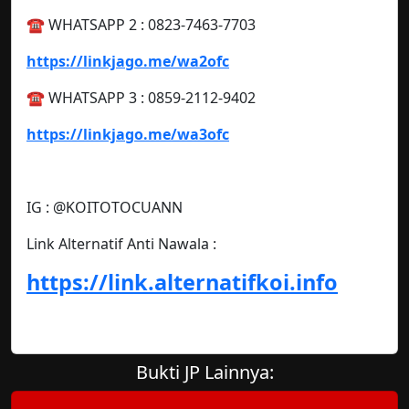
☎️ WHATSAPP 2 : 0823-7463-7703
https://linkjago.me/wa2ofc
☎️ WHATSAPP 3 : 0859-2112-9402
https://linkjago.me/wa3ofc
IG : @KOITOTOCUANN
Link Alternatif Anti Nawala :
https://link.alternatifkoi.info
Bukti JP Lainnya: