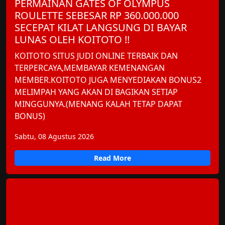
PERMAINAN GATES OF OLYMPUS
ROULETTE SEBESAR RP 360.000.000
SECEPAT KILAT LANGSUNG DI BAYAR
LUNAS OLEH KOITOTO !!
KOITOTO SITUS JUDI ONLINE TERBAIK DAN
TERPERCAYA,MEMBAYAR KEMENANGAN
MEMBER.KOITOTO JUGA MENYEDIAKAN BONUS2
MELIMPAH YANG AKAN DI BAGIKAN SETIAP
MINGGUNYA.(MENANG KALAH TETAP DAPAT
BONUS)
Sabtu, 08 Agustus 2026
Read More