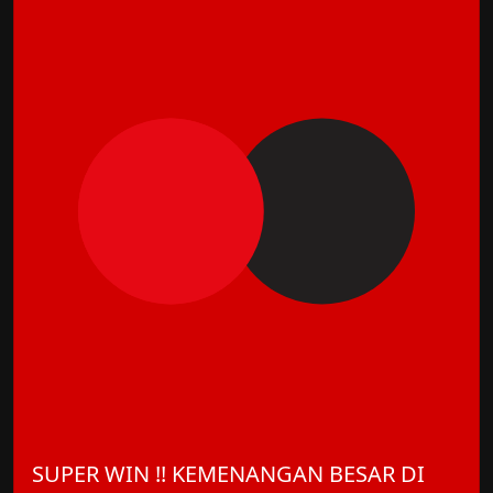
SUPER WIN !! KEMENANGAN BESAR DI