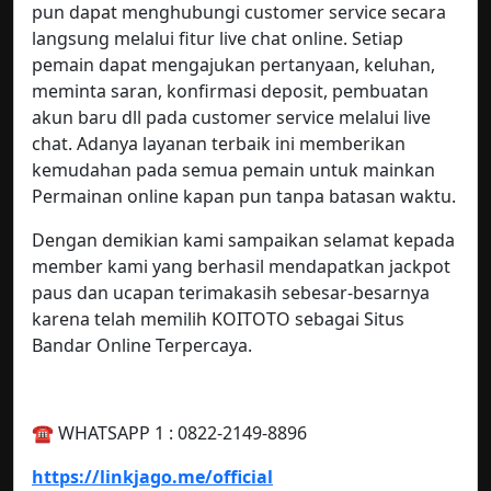
pun dapat menghubungi customer service secara
langsung melalui fitur live chat online. Setiap
pemain dapat mengajukan pertanyaan, keluhan,
meminta saran, konfirmasi deposit, pembuatan
akun baru dll pada customer service melalui live
chat. Adanya layanan terbaik ini memberikan
kemudahan pada semua pemain untuk mainkan
Permainan online kapan pun tanpa batasan waktu.
Dengan demikian kami sampaikan selamat kepada
member kami yang berhasil mendapatkan jackpot
paus dan ucapan terimakasih sebesar-besarnya
karena telah memilih KOITOTO sebagai Situs
Bandar Online Terpercaya.
☎️ WHATSAPP 1 : 0822-2149-8896
https://linkjago.me/official