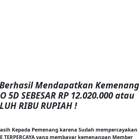
 Berhasil Mendapatkan Kemenan
 5D SEBESAR RP 12.020.000 atau
LUH RIBU RUPIAH !
Kasih Kepada Pemenang karena Sudah mempercayakan
NE TERPERCAYA yang membayar kemenangan Member