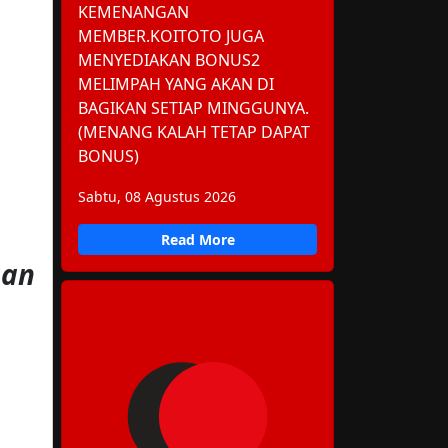
KEMENANGAN
MEMBER.KOITOTO JUGA
MENYEDIAKAN BONUS2
MELIMPAH YANG AKAN DI
BAGIKAN SETIAP MINGGUNYA.
(MENANG KALAH TETAP DAPAT
BONUS)
Sabtu, 08 Agustus 2026
Read More
gan