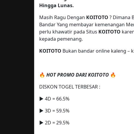
Hingga Lunas.
Masih Ragu Dengan
KOITOTO
? Dimana B
Bandar Yang membayar kemenangan Membe
perlu khawatir pada Situs
KOITOTO
karen
kepada pemenang.
KOITOTO
Bukan bandar online kaleng – ka
🔥
HOT PROMO DARI KOITOTO
🔥
DISKON TOGEL TERBESAR :
▶️ 4D = 66.5%
▶️ 3D = 59.5%
▶️ 2D = 29.5%