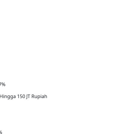
.7%
Hingga 150 JT Rupiah
%