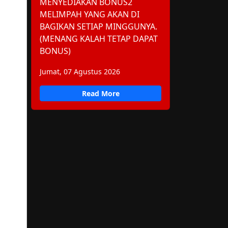
MENYEDIAKAN BONUS2
MELIMPAH YANG AKAN DI
BAGIKAN SETIAP MINGGUNYA.
(MENANG KALAH TETAP DAPAT
BONUS)
Jumat, 07 Agustus 2026
Read More