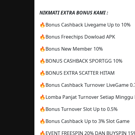
NIKMATI EXTRA BONUS KAMI :
🔥Bonus Cashback Livegame Up to 10%
🔥Bonus Freechips Dowload APK
🔥Bonus New Member 10%
🔥BONUS CASHBACK SPORTGG 10%
🔥BONUS EXTRA SCATTER HITAM
🔥Bonus Cashback Turnover LiveGame 0
🔥Lomba Panjat Turnover Setiap Minggu 
🔥Bonus Turnover Slot Up to 0.5%
🔥Bonus Cashback Up to 3% Slot Game
🔥EVENT FREESPIN 20% DAN BUYSPIN 15