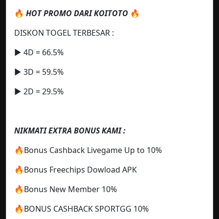
🔥
HOT PROMO DARI KOITOTO
🔥
DISKON TOGEL TERBESAR :
▶️ 4D = 66.5%
▶️ 3D = 59.5%
▶️ 2D = 29.5%
NIKMATI EXTRA BONUS KAMI :
🔥Bonus Cashback Livegame Up to 10%
🔥Bonus Freechips Dowload APK
🔥Bonus New Member 10%
🔥BONUS CASHBACK SPORTGG 10%