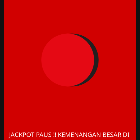
JACKPOT PAUS !! KEMENANGAN BESAR DI