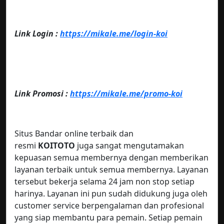
Link Login :
https://mikale.me/login-koi
Link Promosi :
https://mikale.me/promo-koi
Situs Bandar online terbaik dan
resmi
KOITOTO
juga sangat mengutamakan
kepuasan semua membernya dengan memberikan
layanan terbaik untuk semua membernya. Layanan
tersebut bekerja selama 24 jam non stop setiap
harinya. Layanan ini pun sudah didukung juga oleh
customer service berpengalaman dan profesional
yang siap membantu para pemain. Setiap pemain