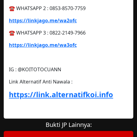
☎️ WHATSAPP 2 : 0853-8570-7759
https://linkjago.me/wa2ofc
☎️ WHATSAPP 3 : 0822-2149-7966
https://linkjago.me/wa3ofc
IG : @KOITOTOCUANN
Link Alternatif Anti Nawala :
https://link.alternatifkoi.info
Bukti JP Lainnya: