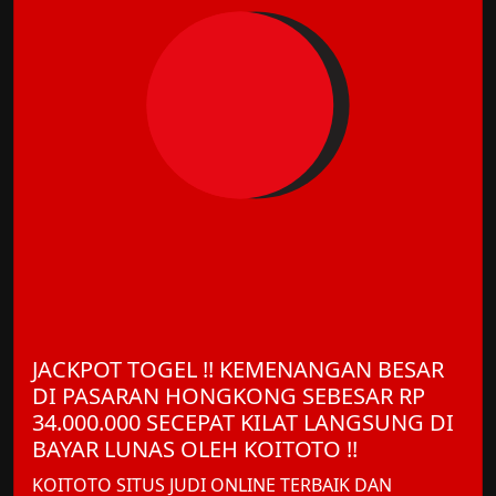
JACKPOT TOGEL !! KEMENANGAN BESAR
DI PASARAN HONGKONG SEBESAR RP
34.000.000 SECEPAT KILAT LANGSUNG DI
BAYAR LUNAS OLEH KOITOTO !!
KOITOTO SITUS JUDI ONLINE TERBAIK DAN