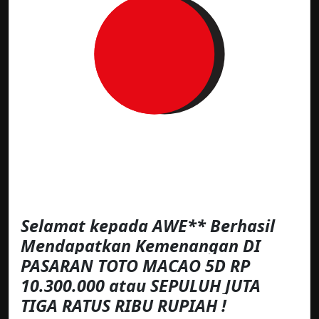
Selamat kepada AWE** Berhasil
Mendapatkan Kemenangan DI
PASARAN TOTO MACAO 5D RP
10.300.000 atau SEPULUH JUTA
TIGA RATUS RIBU RUPIAH !