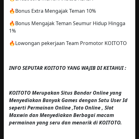
🔥Bonus Extra Mengajak Teman 10%
🔥Bonus Mengajak Teman Seumur Hidup Hingga
1%
🔥Lowongan pekerjaan Team Promotor KOITOTO
INFO SEPUTAR KOITOTO YANG WAJIB DI KETAHUI :
KOITOTO Merupakan Situs Bandar Online yang
Menyediakan Banyak Games dengan Satu User Id
seperti Permainan Online ,Toto Online , Slot
Maxwin dan Menyediakan Berbagai macam
permainan yang seru dan menarik di KOITOTO.