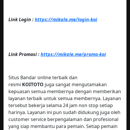
Link Login :
https://mikale.me/login-koi
Link Promosi :
https://mikale.me/promo-koi
Situs Bandar online terbaik dan
resmi
KOITOTO
juga sangat mengutamakan
kepuasan semua membernya dengan memberikan
layanan terbaik untuk semua membernya. Layanan
tersebut bekerja selama 24 jam non stop setiap
harinya. Layanan ini pun sudah didukung juga oleh
customer service berpengalaman dan profesional
yang siap membantu para pemain. Setiap pemain