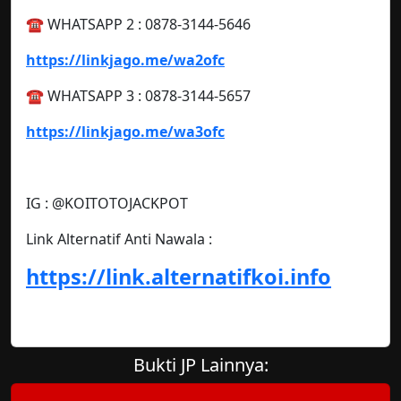
☎️ WHATSAPP 2 : 0878-3144-5646
https://linkjago.me/wa2ofc
☎️ WHATSAPP 3 : 0878-3144-5657
https://linkjago.me/wa3ofc
IG : @KOITOTOJACKPOT
Link Alternatif Anti Nawala :
https://link.alternatifkoi.info
Bukti JP Lainnya: