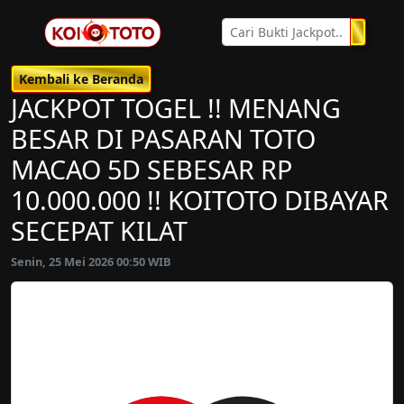
Kembali ke Beranda
JACKPOT TOGEL !! MENANG
BESAR DI PASARAN TOTO
MACAO 5D SEBESAR RP
10.000.000 !! KOITOTO DIBAYAR
SECEPAT KILAT
Senin, 25 Mei 2026 00:50 WIB