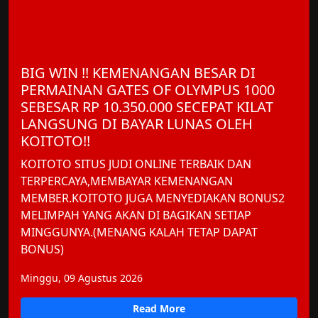
BIG WIN !! KEMENANGAN BESAR DI
PERMAINAN GATES OF OLYMPUS 1000
SEBESAR RP 10.350.000 SECEPAT KILAT
LANGSUNG DI BAYAR LUNAS OLEH
KOITOTO!!
KOITOTO SITUS JUDI ONLINE TERBAIK DAN
TERPERCAYA,MEMBAYAR KEMENANGAN
MEMBER.KOITOTO JUGA MENYEDIAKAN BONUS2
MELIMPAH YANG AKAN DI BAGIKAN SETIAP
MINGGUNYA.(MENANG KALAH TETAP DAPAT
BONUS)
Minggu, 09 Agustus 2026
Read More