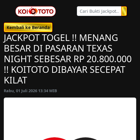
Kembali ke Beranda
JACKPOT TOGEL !! MENANG
BESAR DI PASARAN TEXAS
NIGHT SEBESAR RP 20.800.000
!! KOITOTO DIBAYAR SECEPAT
KILAT
Rabu, 01 Juli 2026 13:34 WIB