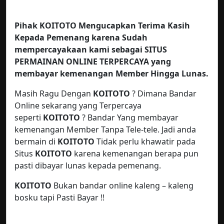
Pihak KOITOTO Mengucapkan Terima Kasih
Kepada Pemenang karena Sudah
mempercayakaan kami sebagai SITUS
PERMAINAN ONLINE TERPERCAYA yang
membayar kemenangan Member Hingga Lunas.
Masih Ragu Dengan
KOITOTO
? Dimana Bandar
Online sekarang yang Terpercaya
seperti
KOITOTO
? Bandar Yang membayar
kemenangan Member Tanpa Tele-tele. Jadi anda
bermain di
KOITOTO
Tidak perlu khawatir pada
Situs
KOITOTO
karena kemenangan berapa pun
pasti dibayar lunas kepada pemenang.
KOITOTO
Bukan bandar online kaleng – kaleng
bosku tapi Pasti Bayar !!