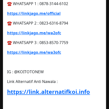
☎️ WHATSAPP 1 : 0878-3144-6102
https://linkjago.me/official
☎️ WHATSAPP 2 : 0823-6316-8794
https://linkjago.me/wa2ofc
☎️ WHATSAPP 3 : 0853-8570-7759
https://linkjago.me/wa3ofc
IG : @KOITOTONEW
Link Alternatif Anti Nawala :
https://link.alternatifkoi.info