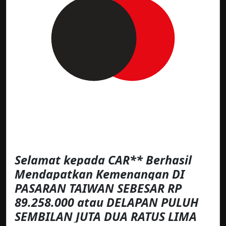
Selamat kepada CAR** Berhasil
Mendapatkan Kemenangan DI
PASARAN TAIWAN SEBESAR RP
89.258.000 atau DELAPAN PULUH
SEMBILAN JUTA DUA RATUS LIMA