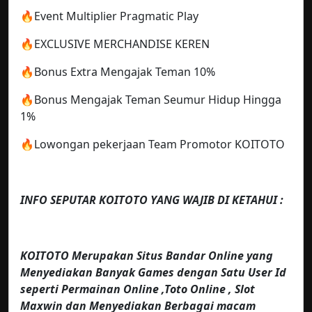
🔥Event Multiplier Pragmatic Play
🔥EXCLUSIVE MERCHANDISE KEREN
🔥Bonus Extra Mengajak Teman 10%
🔥Bonus Mengajak Teman Seumur Hidup Hingga
1%
🔥Lowongan pekerjaan Team Promotor KOITOTO
INFO SEPUTAR KOITOTO YANG WAJIB DI KETAHUI :
KOITOTO Merupakan Situs Bandar Online yang
Menyediakan Banyak Games dengan Satu User Id
seperti Permainan Online ,Toto Online , Slot
Maxwin dan Menyediakan Berbagai macam