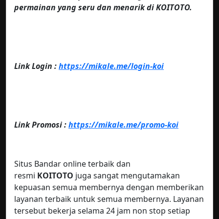
permainan yang seru dan menarik di KOITOTO.
Link Login :
https://mikale.me/login-koi
Link Promosi :
https://mikale.me/promo-koi
Situs Bandar online terbaik dan
resmi
KOITOTO
juga sangat mengutamakan
kepuasan semua membernya dengan memberikan
layanan terbaik untuk semua membernya. Layanan
tersebut bekerja selama 24 jam non stop setiap