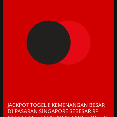
JACKPOT TOGEL !! KEMENANGAN BESAR
DI PASARAN SINGAPORE SEBESAR RP