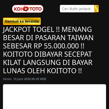
Kembali ke Beranda
JACKPOT TOGEL !! MENANG
BESAR DI PASARAN TAIWAN
SEBESAR RP 55.000.000 !!
KOITOTO DIBAYAR SECEPAT
KILAT LANGSUNG DI BAYAR
LUNAS OLEH KOITOTO !!
Senin, 15 Juni 2026 00:45 WIB