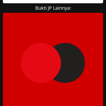
Bukti JP Lainnya: