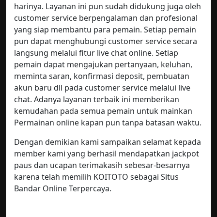
harinya. Layanan ini pun sudah didukung juga oleh
customer service berpengalaman dan profesional
yang siap membantu para pemain. Setiap pemain
pun dapat menghubungi customer service secara
langsung melalui fitur live chat online. Setiap
pemain dapat mengajukan pertanyaan, keluhan,
meminta saran, konfirmasi deposit, pembuatan
akun baru dll pada customer service melalui live
chat. Adanya layanan terbaik ini memberikan
kemudahan pada semua pemain untuk mainkan
Permainan online kapan pun tanpa batasan waktu.
Dengan demikian kami sampaikan selamat kepada
member kami yang berhasil mendapatkan jackpot
paus dan ucapan terimakasih sebesar-besarnya
karena telah memilih KOITOTO sebagai Situs
Bandar Online Terpercaya.