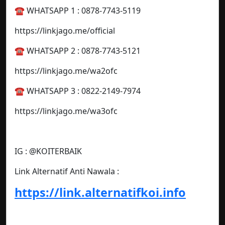
☎️ WHATSAPP 1 : 0878-7743-5119
https://linkjago.me/official
☎️ WHATSAPP 2 : 0878-7743-5121
https://linkjago.me/wa2ofc
☎️ WHATSAPP 3 : 0822-2149-7974
https://linkjago.me/wa3ofc
IG : @KOITERBAIK
Link Alternatif Anti Nawala :
https://link.alternatifkoi.info