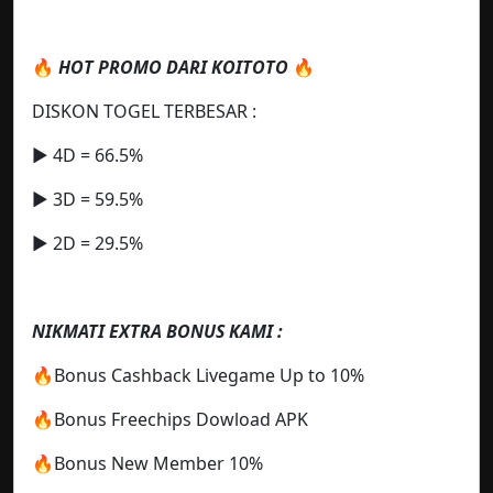
🔥
HOT PROMO DARI KOITOTO
🔥
DISKON TOGEL TERBESAR :
▶️ 4D = 66.5%
▶️ 3D = 59.5%
▶️ 2D = 29.5%
NIKMATI EXTRA BONUS KAMI :
🔥Bonus Cashback Livegame Up to 10%
🔥Bonus Freechips Dowload APK
🔥Bonus New Member 10%