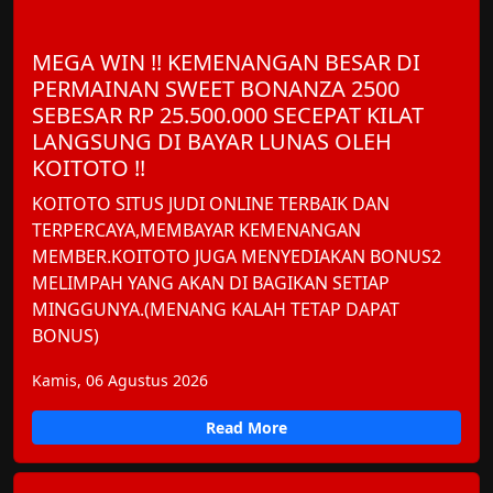
MEGA WIN !! KEMENANGAN BESAR DI
PERMAINAN SWEET BONANZA 2500
SEBESAR RP 25.500.000 SECEPAT KILAT
LANGSUNG DI BAYAR LUNAS OLEH
KOITOTO !!
KOITOTO SITUS JUDI ONLINE TERBAIK DAN
TERPERCAYA,MEMBAYAR KEMENANGAN
MEMBER.KOITOTO JUGA MENYEDIAKAN BONUS2
MELIMPAH YANG AKAN DI BAGIKAN SETIAP
MINGGUNYA.(MENANG KALAH TETAP DAPAT
BONUS)
Kamis, 06 Agustus 2026
Read More