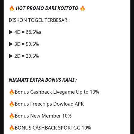
🔥
HOT PROMO DARI KOITOTO
🔥
DISKON TOGEL TERBESAR :
▶️ 4D = 66.5%a
▶️ 3D = 59.5%
▶️ 2D = 29.5%
NIKMATI EXTRA BONUS KAMI :
🔥Bonus Cashback Livegame Up to 10%
🔥Bonus Freechips Dowload APK
🔥Bonus New Member 10%
🔥BONUS CASHBACK SPORTGG 10%