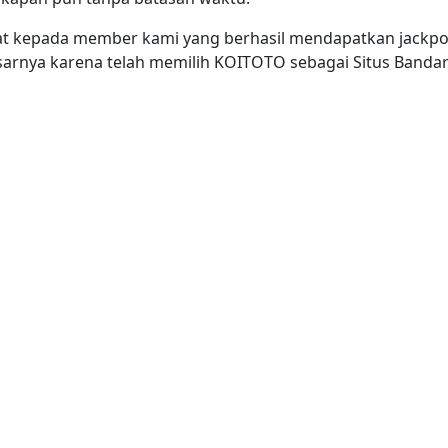
t kepada member kami yang berhasil mendapatkan jackpo
sarnya karena telah memilih KOITOTO sebagai Situs Banda