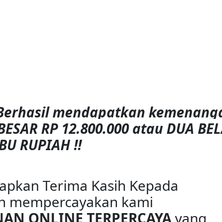
 Berhasil mendapatkan kemenang
ESAR RP 12.800.000 atau DUA BE
BU RUPIAH !!
pkan Terima Kasih Kepada
h mempercayakan kami
NAN ONLINE TERPERCAYA
yang