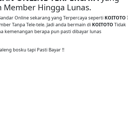
 Member Hingga Lunas.
andar Online sekarang yang Terpercaya seperti
KOITOTO
r Tanpa Tele-tele. Jadi anda bermain di
KOITOTO
Tidak
a kemenangan berapa pun pasti dibayar lunas
leng bosku tapi Pasti Bayar !!