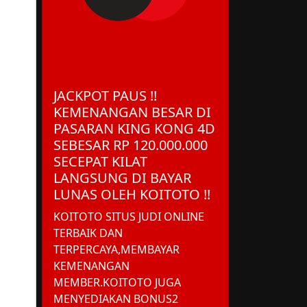
JACKPOT PAUS !!
KEMENANGAN BESAR DI
PASARAN KING KONG 4D
SEBESAR RP 120.000.000
SECEPAT KILAT
LANGSUNG DI BAYAR
LUNAS OLEH KOITOTO !!
KOITOTO SITUS JUDI ONLINE
TERBAIK DAN
TERPERCAYA,MEMBAYAR
KEMENANGAN
MEMBER.KOITOTO JUGA
MENYEDIAKAN BONUS2