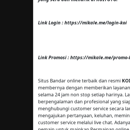
Link Login : https://mikale.me/login-koi
Link Promosi : https://mikale.me/promo-
Situs Bandar online terbaik dan resmi
KO
membernya dengan memberikan layanan t
selama 24 jam non stop setiap harinya. L
berpengalaman dan profesional yang sia
menghubungi customer service secara lang
mengajukan pertanyaan, keluhan, meminta
customer service melalui live chat. Ada
pemain untuk mainkan Permainan online 