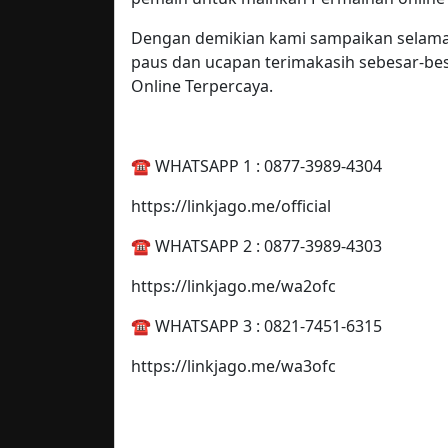
Dengan demikian kami sampaikan selama
paus dan ucapan terimakasih sebesar-be
Online Terpercaya.
☎️ WHATSAPP 1 : 0877-3989-4304
https://linkjago.me/official
☎️ WHATSAPP 2 : 0877-3989-4303
https://linkjago.me/wa2ofc
☎️ WHATSAPP 3 : 0821-7451-6315
https://linkjago.me/wa3ofc