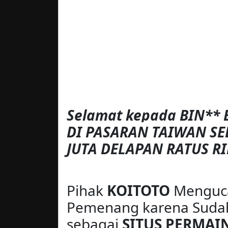
Selamat kepada BIN**
DI PASARAN TAIWAN SEB
JUTA DELAPAN RATUS RI
Pihak
KOITOTO
Menguca
Pemenang karena Suda
sebagai
SITUS PERMAI