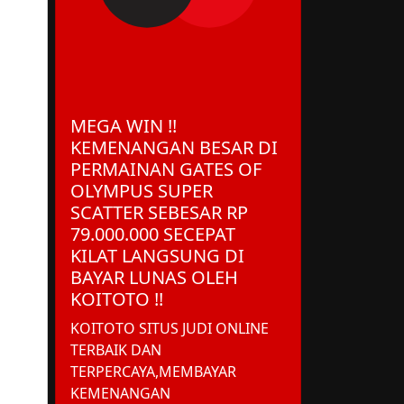
MEGA WIN !!
KEMENANGAN BESAR DI
PERMAINAN GATES OF
OLYMPUS SUPER
SCATTER SEBESAR RP
79.000.000 SECEPAT
KILAT LANGSUNG DI
BAYAR LUNAS OLEH
KOITOTO !!
KOITOTO SITUS JUDI ONLINE
TERBAIK DAN
TERPERCAYA,MEMBAYAR
KEMENANGAN