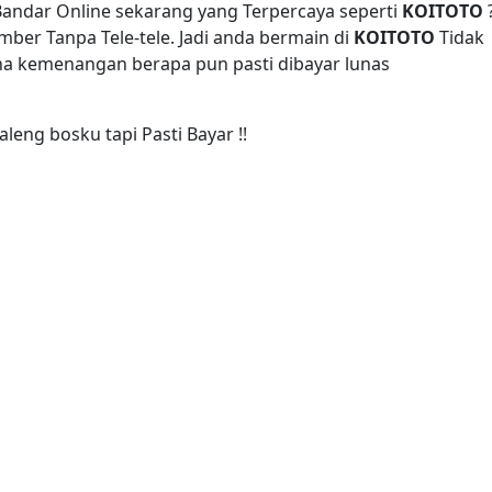
andar Online sekarang yang Terpercaya seperti
KOITOTO
r Tanpa Tele-tele. Jadi anda bermain di
KOITOTO
Tidak
a kemenangan berapa pun pasti dibayar lunas
leng bosku tapi Pasti Bayar !!