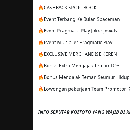
🔥
CASHBACK SPORTBOOK
🔥Event Terbang Ke Bulan Spaceman
🔥Event Pragmatic Play Joker Jewels
🔥Event Multiplier Pragmatic Play
🔥EXCLUSIVE MERCHANDISE KEREN
🔥Bonus Extra Mengajak Teman 10%
🔥Bonus Mengajak Teman Seumur Hidup
🔥Lowongan pekerjaan Team Promotor 
INFO SEPUTAR KOITOTO YANG WAJIB DI K