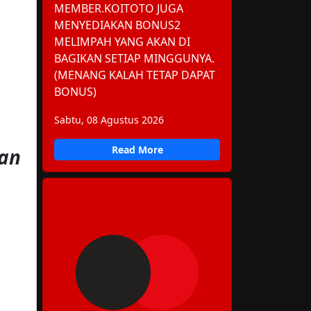
MEMBER.KOITOTO JUGA
MENYEDIAKAN BONUS2
MELIMPAH YANG AKAN DI
BAGIKAN SETIAP MINGGUNYA.
(MENANG KALAH TETAP DAPAT
BONUS)
Sabtu, 08 Agustus 2026
Read More
an