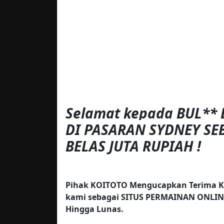
Selamat kepada BUL**
DI PASARAN SYDNEY SEB
BELAS JUTA RUPIAH !
Pihak KOITOTO Mengucapkan Terima 
kami sebagai SITUS PERMAINAN ONLI
Hingga Lunas.