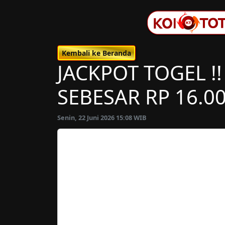
Kembali ke Beranda
JACKPOT TOGEL !
SEBESAR RP 16.00
Senin, 22 Juni 2026 15:08 WIB