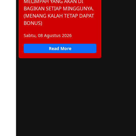
MELIMPAH YANG AKAN DI
BAGIKAN SETIAP MINGGUNYA.
(MENANG KALAH TETAP DAPAT
BONUS)
Sabtu, 08 Agustus 2026
Read More