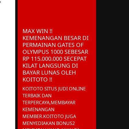
?
MAX WIN !!
KEMENANGAN BESAR DI
PERMAINAN GATES OF
OLYMPUS 1000 SEBESAR
RP 115.000.000 SECEPAT
KILAT LANGSUNG DI
BAYAR LUNAS OLEH
KOITOTO !!
KOITOTO SITUS JUDI ONLINE
TERBAIK DAN
TERPERCAYA,MEMBAYAR
KEMENANGAN
MEMBER.KOITOTO JUGA
MENYEDIAKAN BONUS2