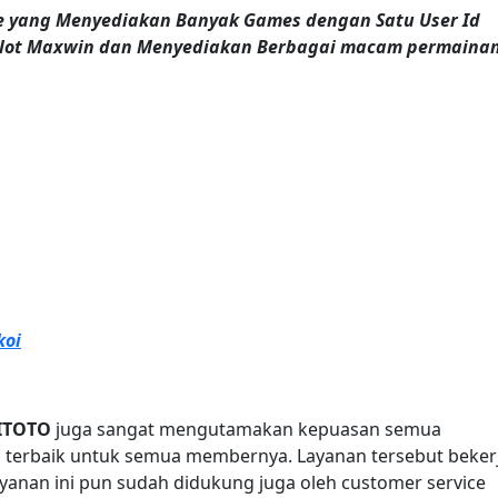
e yang Menyediakan Banyak Games dengan Satu User Id
 , Slot Maxwin dan Menyediakan Berbagai macam permaina
koi
ITOTO
juga sangat mengutamakan kepuasan semua
erbaik untuk semua membernya. Layanan tersebut beker
ayanan ini pun sudah didukung juga oleh customer service