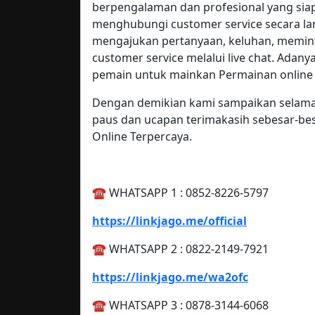
berpengalaman dan profesional yang sia
menghubungi customer service secara lang
mengajukan pertanyaan, keluhan, meminta
customer service melalui live chat. Ada
pemain untuk mainkan Permainan online 
Dengan demikian kami sampaikan selama
paus dan ucapan terimakasih sebesar-be
Online Terpercaya.
☎️ WHATSAPP 1 : 0852-8226-5797
https://linkjago.me/official
☎️ WHATSAPP 2 : 0822-2149-7921
https://linkjago.me/wa2ofc
☎️ WHATSAPP 3 : 0878-3144-6068