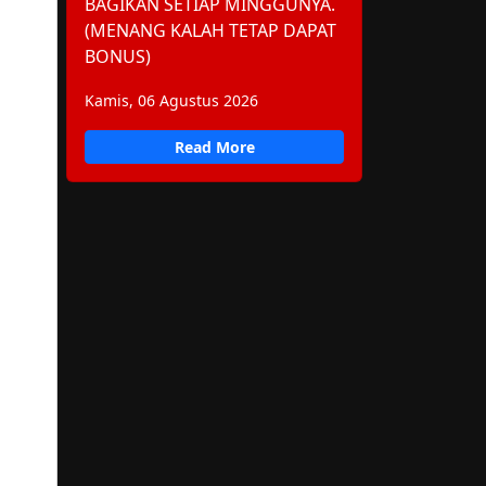
BAGIKAN SETIAP MINGGUNYA.
(MENANG KALAH TETAP DAPAT
BONUS)
Kamis, 06 Agustus 2026
Read More