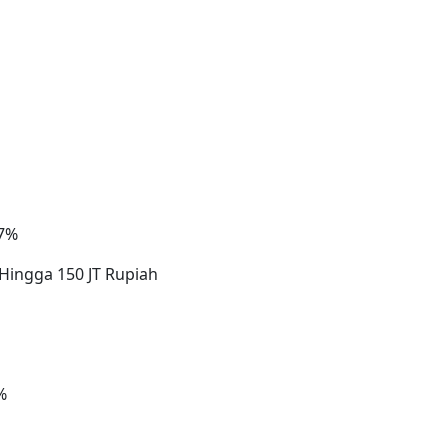
.7%
Hingga 150 JT Rupiah
%