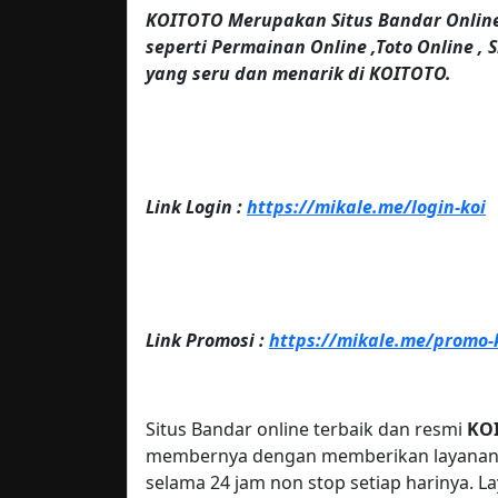
KOITOTO Merupakan Situs Bandar Onlin
seperti Permainan Online ,Toto Online
yang seru dan menarik di KOITOTO.
Link Login :
https://mikale.me/login-koi
Link Promosi :
https://mikale.me/promo-
Situs Bandar online terbaik dan resmi
KO
membernya dengan memberikan layanan t
selama 24 jam non stop setiap harinya. L