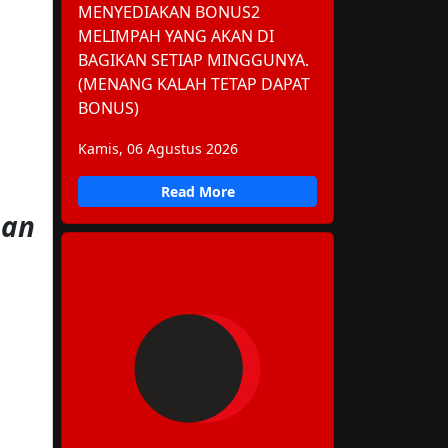
MENYEDIAKAN BONUS2
MELIMPAH YANG AKAN DI
BAGIKAN SETIAP MINGGUNYA.
(MENANG KALAH TETAP DAPAT
BONUS)
Kamis, 06 Agustus 2026
Read More
gan