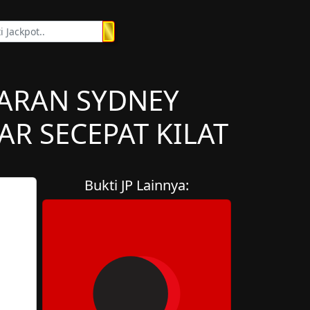
SARAN SYDNEY
YAR SECEPAT KILAT
Bukti JP Lainnya: