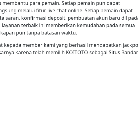
p membantu para pemain. Setiap pemain pun dapat
sung melalui fitur live chat online. Setiap pemain dapat
 saran, konfirmasi deposit, pembuatan akun baru dll pad
nya layanan terbaik ini memberikan kemudahan pada semua
kapan pun tanpa batasan waktu.
t kepada member kami yang berhasil mendapatkan jackpo
sarnya karena telah memilih KOITOTO sebagai Situs Banda