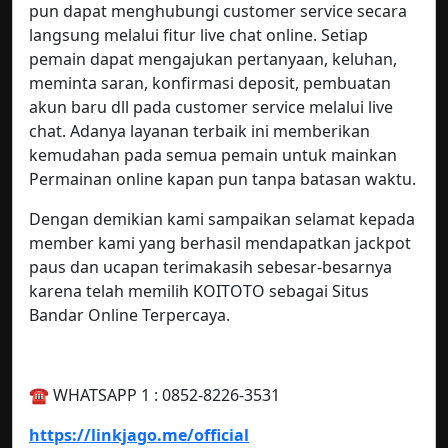
pun dapat menghubungi customer service secara
langsung melalui fitur live chat online. Setiap
pemain dapat mengajukan pertanyaan, keluhan,
meminta saran, konfirmasi deposit, pembuatan
akun baru dll pada customer service melalui live
chat. Adanya layanan terbaik ini memberikan
kemudahan pada semua pemain untuk mainkan
Permainan online kapan pun tanpa batasan waktu.
Dengan demikian kami sampaikan selamat kepada
member kami yang berhasil mendapatkan jackpot
paus dan ucapan terimakasih sebesar-besarnya
karena telah memilih KOITOTO sebagai Situs
Bandar Online Terpercaya.
☎️ WHATSAPP 1 : 0852-8226-3531
https://linkjago.me/official