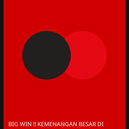
BIG WIN !! KEMENANGAN BESAR DI