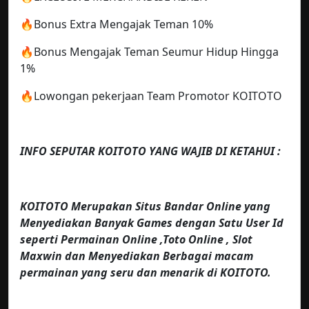
🔥Bonus Extra Mengajak Teman 10%
🔥Bonus Mengajak Teman Seumur Hidup Hingga
1%
🔥Lowongan pekerjaan Team Promotor KOITOTO
INFO SEPUTAR KOITOTO YANG WAJIB DI KETAHUI :
KOITOTO Merupakan Situs Bandar Online yang
Menyediakan Banyak Games dengan Satu User Id
seperti Permainan Online ,Toto Online , Slot
Maxwin dan Menyediakan Berbagai macam
permainan yang seru dan menarik di KOITOTO.