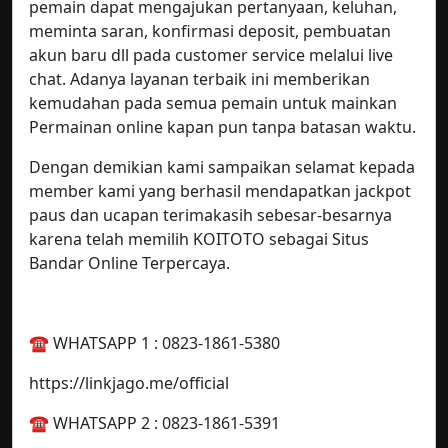
pemain dapat mengajukan pertanyaan, keluhan,
meminta saran, konfirmasi deposit, pembuatan
akun baru dll pada customer service melalui live
chat. Adanya layanan terbaik ini memberikan
kemudahan pada semua pemain untuk mainkan
Permainan online kapan pun tanpa batasan waktu.
Dengan demikian kami sampaikan selamat kepada
member kami yang berhasil mendapatkan jackpot
paus dan ucapan terimakasih sebesar-besarnya
karena telah memilih KOITOTO sebagai Situs
Bandar Online Terpercaya.
☎️ WHATSAPP 1 : 0823-1861-5380
https://linkjago.me/official
☎️ WHATSAPP 2 : 0823-1861-5391