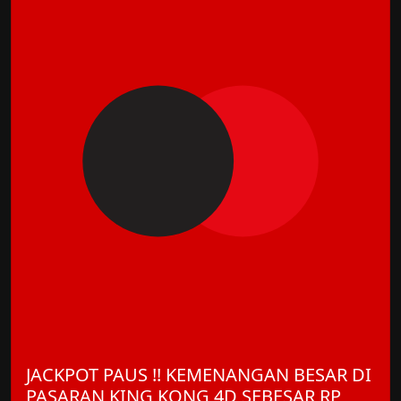
JACKPOT PAUS !! KEMENANGAN BESAR DI
PASARAN KING KONG 4D SEBESAR RP