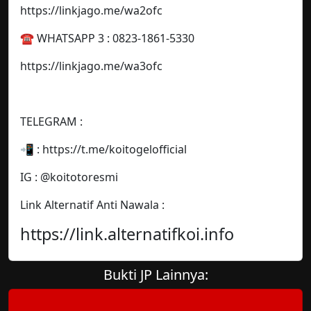
https://linkjago.me/wa2ofc
☎️ WHATSAPP 3 : 0823-1861-5330
https://linkjago.me/wa3ofc
TELEGRAM :
📲 : https://t.me/koitogelofficial
IG : @koitotoresmi
Link Alternatif Anti Nawala :
https://link.alternatifkoi.info
Bukti JP Lainnya: