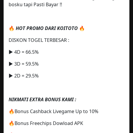
bosku tapi Pasti Bayar !!
🔥
HOT PROMO DARI KOITOTO
🔥
DISKON TOGEL TERBESAR :
▶️ 4D = 66.5%
▶️ 3D = 59.5%
▶️ 2D = 29.5%
NIKMATI EXTRA BONUS KAMI :
🔥Bonus Cashback Livegame Up to 10%
🔥Bonus Freechips Dowload APK