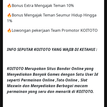
🔥Bonus Extra Mengajak Teman 10%
🔥Bonus Mengajak Teman Seumur Hidup Hingga
1%
🔥Lowongan pekerjaan Team Promotor KOITOTO
INFO SEPUTAR KOITOTO YANG WAJIB DI KETAHUI :
KOITOTO Merupakan Situs Bandar Online yang
Menyediakan Banyak Games dengan Satu User Id
seperti Permainan Online ,Toto Online , Slot
Maxwin dan Menyediakan Berbagai macam
permainan yang seru dan menarik di KOITOTO.