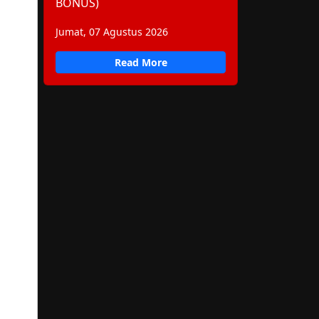
BONUS)
Jumat, 07 Agustus 2026
Read More