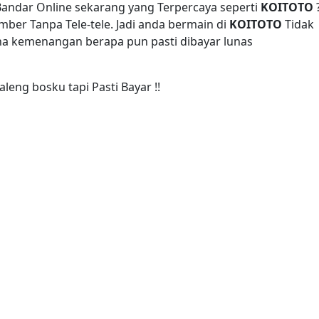
andar Online sekarang yang Terpercaya seperti
KOITOTO
r Tanpa Tele-tele. Jadi anda bermain di
KOITOTO
Tidak
a kemenangan berapa pun pasti dibayar lunas
leng bosku tapi Pasti Bayar !!