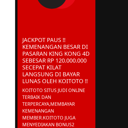
JACKPOT PAUS !!
KEMENANGAN BESAR DI
PASARAN KING KONG 4D
SEBESAR RP 120.000.000
SECEPAT KILAT
LANGSUNG DI BAYAR
LUNAS OLEH KOITOTO !!
KOITOTO SITUS JUDI ONLINE
TERBAIK DAN
TERPERCAYA,MEMBAYAR
KEMENANGAN
MEMBER.KOITOTO JUGA
MENYEDIAKAN BONUS2