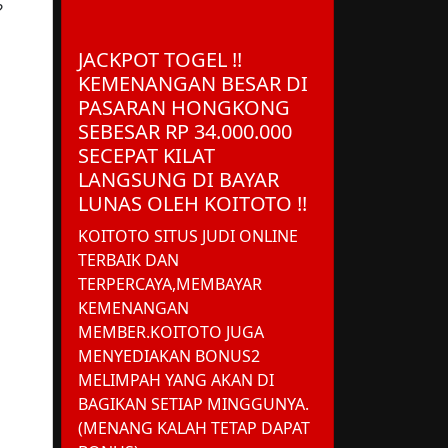
?
JACKPOT TOGEL !!
KEMENANGAN BESAR DI
PASARAN HONGKONG
SEBESAR RP 34.000.000
SECEPAT KILAT
LANGSUNG DI BAYAR
LUNAS OLEH KOITOTO !!
KOITOTO SITUS JUDI ONLINE
TERBAIK DAN
TERPERCAYA,MEMBAYAR
KEMENANGAN
MEMBER.KOITOTO JUGA
MENYEDIAKAN BONUS2
MELIMPAH YANG AKAN DI
BAGIKAN SETIAP MINGGUNYA.
(MENANG KALAH TETAP DAPAT