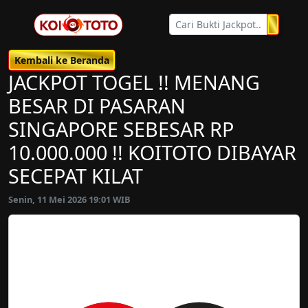
Kembali ke Beranda
JACKPOT TOGEL !! MENANG
BESAR DI PASARAN
SINGAPORE SEBESAR RP
10.000.000 !! KOITOTO DIBAYAR
SECEPAT KILAT
Senin, 11 Mei 2026 19:01 WIB