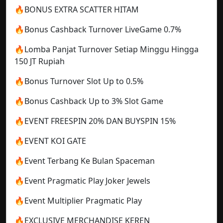
🔥BONUS EXTRA SCATTER HITAM
🔥Bonus Cashback Turnover LiveGame 0.7%
🔥Lomba Panjat Turnover Setiap Minggu Hingga
150 JT Rupiah
🔥Bonus Turnover Slot Up to 0.5%
🔥Bonus Cashback Up to 3% Slot Game
🔥EVENT FREESPIN 20% DAN BUYSPIN 15%
🔥EVENT KOI GATE
🔥Event Terbang Ke Bulan Spaceman
🔥Event Pragmatic Play Joker Jewels
🔥Event Multiplier Pragmatic Play
🔥EXCLUSIVE MERCHANDISE KEREN