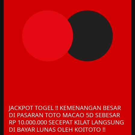
JACKPOT TOGEL !! KEMENANGAN BESAR
DI PASARAN TOTO MACAO 5D SEBESAR
RP 10.000.000 SECEPAT KILAT LANGSUNG
DI BAYAR LUNAS OLEH KOITOTO !!