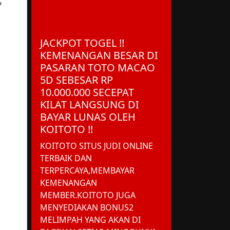
?
JACKPOT TOGEL !!
KEMENANGAN BESAR DI
PASARAN TOTO MACAO
5D SEBESAR RP
10.000.000 SECEPAT
KILAT LANGSUNG DI
BAYAR LUNAS OLEH
KOITOTO !!
KOITOTO SITUS JUDI ONLINE
TERBAIK DAN
TERPERCAYA,MEMBAYAR
KEMENANGAN
MEMBER.KOITOTO JUGA
MENYEDIAKAN BONUS2
MELIMPAH YANG AKAN DI