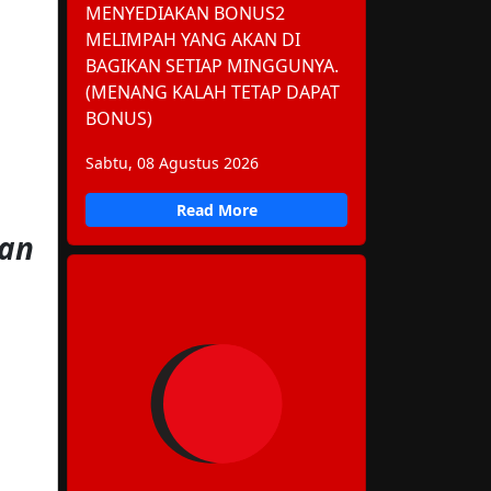
MENYEDIAKAN BONUS2
MELIMPAH YANG AKAN DI
BAGIKAN SETIAP MINGGUNYA.
(MENANG KALAH TETAP DAPAT
BONUS)
Sabtu, 08 Agustus 2026
Read More
gan