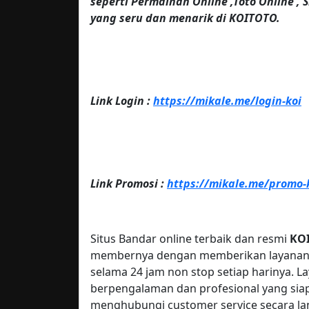
seperti Permainan Online ,Toto Online
yang seru dan menarik di KOITOTO.
Link Login :
https://mikale.me/login-koi
Link Promosi :
https://mikale.me/promo-
Situs Bandar online terbaik dan resmi
KO
membernya dengan memberikan layanan t
selama 24 jam non stop setiap harinya. L
berpengalaman dan profesional yang sia
menghubungi customer service secara lang