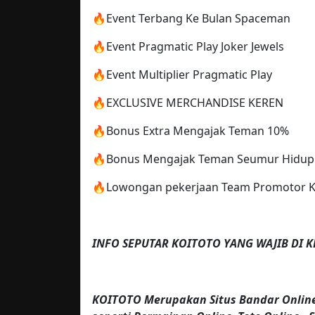
🔥Event Terbang Ke Bulan Spaceman
🔥Event Pragmatic Play Joker Jewels
🔥Event Multiplier Pragmatic Play
🔥EXCLUSIVE MERCHANDISE KEREN
🔥Bonus Extra Mengajak Teman 10%
🔥Bonus Mengajak Teman Seumur Hidup
🔥Lowongan pekerjaan Team Promotor 
INFO SEPUTAR KOITOTO YANG WAJIB DI K
KOITOTO Merupakan Situs Bandar Onlin