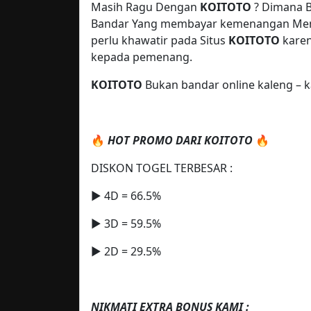
Masih Ragu Dengan
KOITOTO
? Dimana B
Bandar Yang membayar kemenangan Membe
perlu khawatir pada Situs
KOITOTO
karen
kepada pemenang.
KOITOTO
Bukan bandar online kaleng – ka
🔥
HOT PROMO DARI KOITOTO
🔥
DISKON TOGEL TERBESAR :
▶️ 4D = 66.5%
▶️ 3D = 59.5%
▶️ 2D = 29.5%
NIKMATI EXTRA BONUS KAMI :