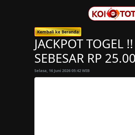
Kembali ke Beranda
JACKPOT TOGEL 
SEBESAR RP 25.00
Selasa, 16 Juni 2026 05:42 WIB