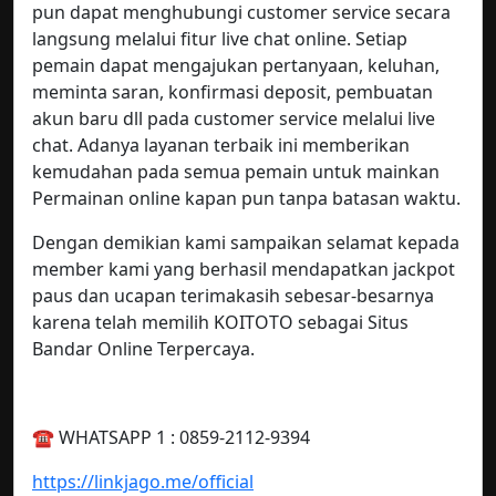
pun dapat menghubungi customer service secara
langsung melalui fitur live chat online. Setiap
pemain dapat mengajukan pertanyaan, keluhan,
meminta saran, konfirmasi deposit, pembuatan
akun baru dll pada customer service melalui live
chat. Adanya layanan terbaik ini memberikan
kemudahan pada semua pemain untuk mainkan
Permainan online kapan pun tanpa batasan waktu.
Dengan demikian kami sampaikan selamat kepada
member kami yang berhasil mendapatkan jackpot
paus dan ucapan terimakasih sebesar-besarnya
karena telah memilih KOITOTO sebagai Situs
Bandar Online Terpercaya.
☎️ WHATSAPP 1 : 0859-2112-9394
https://linkjago.me/official