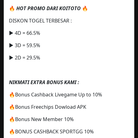
🔥
HOT PROMO DARI KOITOTO
🔥
DISKON TOGEL TERBESAR :
▶️ 4D = 66.5%
▶️ 3D = 59.5%
▶️ 2D = 29.5%
NIKMATI EXTRA BONUS KAMI :
🔥Bonus Cashback Livegame Up to 10%
🔥Bonus Freechips Dowload APK
🔥Bonus New Member 10%
🔥BONUS CASHBACK SPORTGG 10%