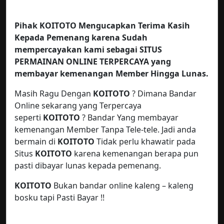
Pihak KOITOTO Mengucapkan Terima Kasih
Kepada Pemenang karena Sudah
mempercayakan kami sebagai SITUS
PERMAINAN ONLINE TERPERCAYA yang
membayar kemenangan Member Hingga Lunas.
Masih Ragu Dengan
KOITOTO
? Dimana Bandar
Online sekarang yang Terpercaya
seperti
KOITOTO
? Bandar Yang membayar
kemenangan Member Tanpa Tele-tele. Jadi anda
bermain di
KOITOTO
Tidak perlu khawatir pada
Situs
KOITOTO
karena kemenangan berapa pun
pasti dibayar lunas kepada pemenang.
KOITOTO
Bukan bandar online kaleng – kaleng
bosku tapi Pasti Bayar !!