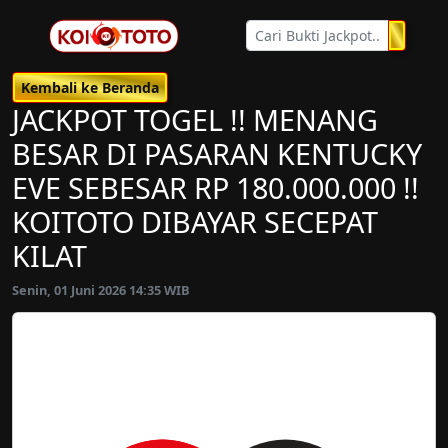
Kembali ke Beranda
JACKPOT TOGEL !! MENANG
BESAR DI PASARAN KENTUCKY
EVE SEBESAR RP 180.000.000 !!
KOITOTO DIBAYAR SECEPAT
KILAT
Senin, 01 Juni 2026 14:35 WIB