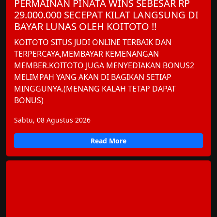
PERMAINAN PINATA WINS SEBESAR RP
29.000.000 SECEPAT KILAT LANGSUNG DI
BAYAR LUNAS OLEH KOITOTO !!
KOITOTO SITUS JUDI ONLINE TERBAIK DAN
TERPERCAYA,MEMBAYAR KEMENANGAN
MEMBER.KOITOTO JUGA MENYEDIAKAN BONUS2
MELIMPAH YANG AKAN DI BAGIKAN SETIAP
MINGGUNYA.(MENANG KALAH TETAP DAPAT
BONUS)
Sabtu, 08 Agustus 2026
Read More