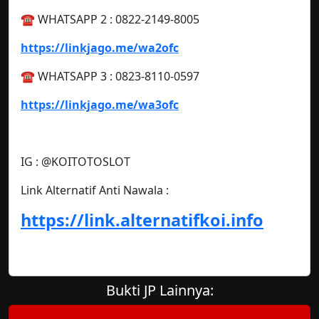
☎️ WHATSAPP 2 : 0822-2149-8005
https://linkjago.me/wa2ofc
☎️ WHATSAPP 3 : 0823-8110-0597
https://linkjago.me/wa3ofc
IG : @KOITOTOSLOT
Link Alternatif Anti Nawala :
https://link.alternatifkoi.info
Bukti JP Lainnya: