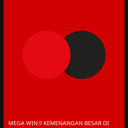
MEGA WIN !! KEMENANGAN BESAR DI