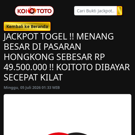
Kembali ke Beranda
JACKPOT TOGEL !! MENANG
BESAR DI PASARAN
HONGKONG SEBESAR RP
49.500.000 !! KOITOTO DIBAYAR
SECEPAT KILAT
Minggu, 05 Juli 2026 01:33 WIB