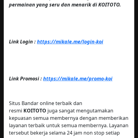
permainan yang seru dan menarik di KOITOTO.
Link Login :
https://mikale.me/login-koi
Link Promosi :
https://mikale.me/promo-koi
Situs Bandar online terbaik dan
resmi
KOITOTO
juga sangat mengutamakan
kepuasan semua membernya dengan memberikan
layanan terbaik untuk semua membernya. Layanan
tersebut bekerja selama 24 jam non stop setiap