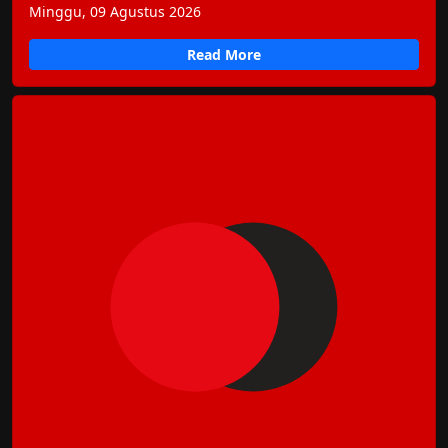
Minggu, 09 Agustus 2026
Read More