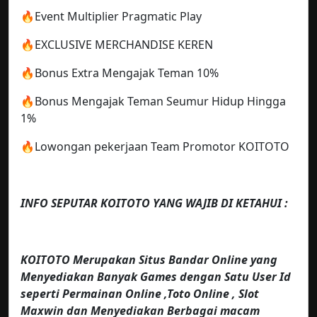
🔥Event Multiplier Pragmatic Play
🔥EXCLUSIVE MERCHANDISE KEREN
🔥Bonus Extra Mengajak Teman 10%
🔥Bonus Mengajak Teman Seumur Hidup Hingga
1%
🔥Lowongan pekerjaan Team Promotor KOITOTO
INFO SEPUTAR KOITOTO YANG WAJIB DI KETAHUI :
KOITOTO Merupakan Situs Bandar Online yang
Menyediakan Banyak Games dengan Satu User Id
seperti Permainan Online ,Toto Online , Slot
Maxwin dan Menyediakan Berbagai macam