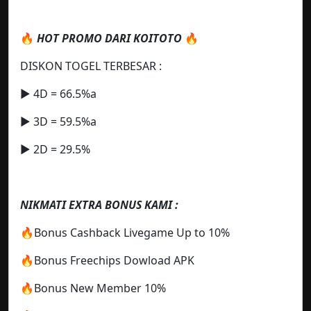
🔥
HOT PROMO DARI KOITOTO
🔥
DISKON TOGEL TERBESAR :
▶️ 4D = 66.5%a
▶️ 3D = 59.5%a
▶️ 2D = 29.5%
NIKMATI EXTRA BONUS KAMI :
🔥Bonus Cashback Livegame Up to 10%
🔥Bonus Freechips Dowload APK
🔥Bonus New Member 10%