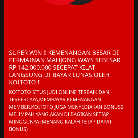
SUPER WIN !! KEMENANGAN BESAR DI
PERMAINAN MAHJONG WAYS SEBESAR
RP 142.000.000 SECEPAT KILAT
LANGSUNG DI BAYAR LUNAS OLEH
KOITOTO !!
KOITOTO SITUS JUDI ONLINE TERBAIK DAN
TERPERCAYA,MEMBAYAR KEMENANGAN
MEMBER.KOITOTO JUGA MENYEDIAKAN BONUS2
MELIMPAH YANG AKAN DI BAGIKAN SETIAP
MINGGUNYA.(MENANG KALAH TETAP DAPAT
BONUS)