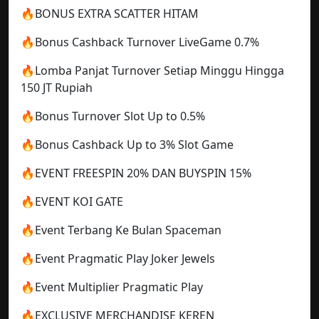
🔥BONUS EXTRA SCATTER HITAM
🔥Bonus Cashback Turnover LiveGame 0.7%
🔥Lomba Panjat Turnover Setiap Minggu Hingga
150 JT Rupiah
🔥Bonus Turnover Slot Up to 0.5%
🔥Bonus Cashback Up to 3% Slot Game
🔥EVENT FREESPIN 20% DAN BUYSPIN 15%
🔥EVENT KOI GATE
🔥Event Terbang Ke Bulan Spaceman
🔥Event Pragmatic Play Joker Jewels
🔥Event Multiplier Pragmatic Play
🔥EXCLUSIVE MERCHANDISE KEREN