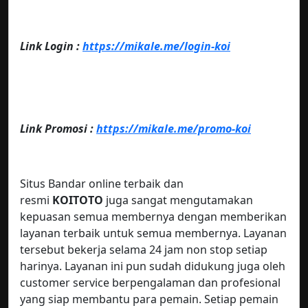
Link Login :
https://mikale.me/login-koi
Link Promosi :
https://mikale.me/promo-koi
Situs Bandar online terbaik dan
resmi
KOITOTO
juga sangat mengutamakan
kepuasan semua membernya dengan memberikan
layanan terbaik untuk semua membernya. Layanan
tersebut bekerja selama 24 jam non stop setiap
harinya. Layanan ini pun sudah didukung juga oleh
customer service berpengalaman dan profesional
yang siap membantu para pemain. Setiap pemain