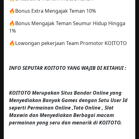
🔥Bonus Extra Mengajak Teman 10%
🔥Bonus Mengajak Teman Seumur Hidup Hingga
1%
🔥Lowongan pekerjaan Team Promotor KOITOTO
INFO SEPUTAR KOITOTO YANG WAJIB DI KETAHUI :
KOITOTO Merupakan Situs Bandar Online yang
Menyediakan Banyak Games dengan Satu User Id
seperti Permainan Online ,Toto Online , Slot
Maxwin dan Menyediakan Berbagai macam
permainan yang seru dan menarik di KOITOTO.