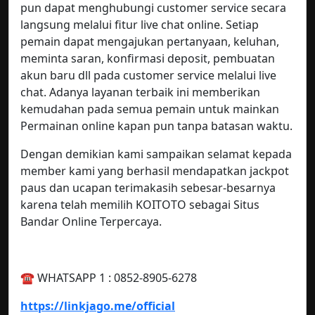
pun dapat menghubungi customer service secara
langsung melalui fitur live chat online. Setiap
pemain dapat mengajukan pertanyaan, keluhan,
meminta saran, konfirmasi deposit, pembuatan
akun baru dll pada customer service melalui live
chat. Adanya layanan terbaik ini memberikan
kemudahan pada semua pemain untuk mainkan
Permainan online kapan pun tanpa batasan waktu.
Dengan demikian kami sampaikan selamat kepada
member kami yang berhasil mendapatkan jackpot
paus dan ucapan terimakasih sebesar-besarnya
karena telah memilih KOITOTO sebagai Situs
Bandar Online Terpercaya.
☎️ WHATSAPP 1 : 0852-8905-6278
https://linkjago.me/official