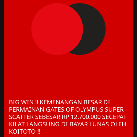
BIG WIN !! KEMENANGAN BESAR DI
PERMAINAN GATES OF OLYMPUS SUPER
SCATTER SEBESAR RP 12.700.000 SECEPAT
KILAT LANGSUNG DI BAYAR LUNAS OLEH
KOITOTO !!