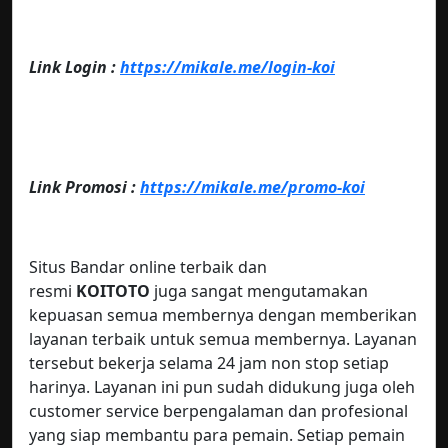
Link Login :
https://mikale.me/login-koi
Link Promosi :
https://mikale.me/promo-koi
Situs Bandar online terbaik dan
resmi
KOITOTO
juga sangat mengutamakan
kepuasan semua membernya dengan memberikan
layanan terbaik untuk semua membernya. Layanan
tersebut bekerja selama 24 jam non stop setiap
harinya. Layanan ini pun sudah didukung juga oleh
customer service berpengalaman dan profesional
yang siap membantu para pemain. Setiap pemain