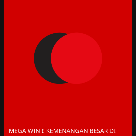
MEGA WIN !! KEMENANGAN BESAR DI