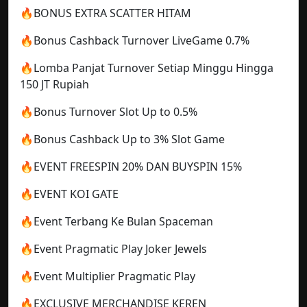
🔥BONUS EXTRA SCATTER HITAM
🔥Bonus Cashback Turnover LiveGame 0.7%
🔥Lomba Panjat Turnover Setiap Minggu Hingga
150 JT Rupiah
🔥Bonus Turnover Slot Up to 0.5%
🔥Bonus Cashback Up to 3% Slot Game
🔥EVENT FREESPIN 20% DAN BUYSPIN 15%
🔥EVENT KOI GATE
🔥Event Terbang Ke Bulan Spaceman
🔥Event Pragmatic Play Joker Jewels
🔥Event Multiplier Pragmatic Play
🔥EXCLUSIVE MERCHANDISE KEREN