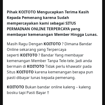
Pihak KOITOTO Mengucapkan Terima Kasih
Kepada Pemenang karena Sudah
mempercayakan kami sebagai SITUS
PERMAINAN ONLINE TERPERCAYA yang
membayar kemenangan Member Hingga Lunas.
Masih Ragu Dengan
KOITOTO
? Dimana Bandar
Online sekarang yang Terpercaya
seperti
KOITOTO
? Bandar Yang membayar
kemenangan Member Tanpa Tele-tele. Jadi anda
bermain di
KOITOTO
Tidak perlu khawatir pada
Situs
KOITOTO
karena kemenangan berapa pun
pasti dibayar lunas kepada pemenang.
KOITOTO
Bukan bandar online kaleng – kaleng
bosku tapi Pasti Bayar !!