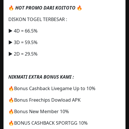
🔥
HOT PROMO DARI KOITOTO
🔥
DISKON TOGEL TERBESAR :
▶️ 4D = 66.5%
▶️ 3D = 59.5%
▶️ 2D = 29.5%
NIKMATI EXTRA BONUS KAMI :
🔥Bonus Cashback Livegame Up to 10%
🔥Bonus Freechips Dowload APK
🔥Bonus New Member 10%
🔥BONUS CASHBACK SPORTGG 10%