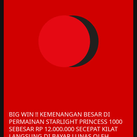
BIG WIN !! KEMENANGAN BESAR DI
PERMAINAN STARLIGHT PRINCESS 1000
SEBESAR RP 12.000.000 SECEPAT KILAT
LANGSUNG DI BAYAR LUNAS OLEH