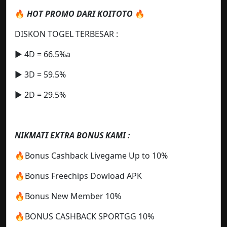
🔥
HOT PROMO DARI KOITOTO
🔥
DISKON TOGEL TERBESAR :
▶️ 4D = 66.5%a
▶️ 3D = 59.5%
▶️ 2D = 29.5%
NIKMATI EXTRA BONUS KAMI :
🔥Bonus Cashback Livegame Up to 10%
🔥Bonus Freechips Dowload APK
🔥Bonus New Member 10%
🔥BONUS CASHBACK SPORTGG 10%