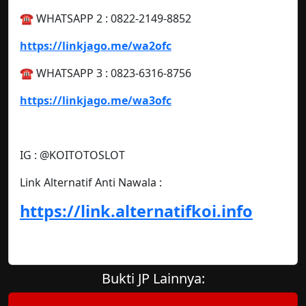
☎️ WHATSAPP 2 : 0822-2149-8852
https://linkjago.me/wa2ofc
☎️ WHATSAPP 3 : 0823-6316-8756
https://linkjago.me/wa3ofc
IG : @KOITOTOSLOT
Link Alternatif Anti Nawala :
https://link.alternatifkoi.info
Bukti JP Lainnya: