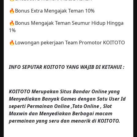
🔥Bonus Extra Mengajak Teman 10%
🔥Bonus Mengajak Teman Seumur Hidup Hingga
1%
🔥Lowongan pekerjaan Team Promotor KOITOTO
INFO SEPUTAR KOITOTO YANG WAJIB DI KETAHUI :
KOITOTO Merupakan Situs Bandar Online yang
Menyediakan Banyak Games dengan Satu User Id
seperti Permainan Online ,Toto Online , Slot
Maxwin dan Menyediakan Berbagai macam
permainan yang seru dan menarik di KOITOTO.