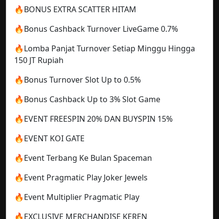
🔥BONUS EXTRA SCATTER HITAM
🔥Bonus Cashback Turnover LiveGame 0.7%
🔥Lomba Panjat Turnover Setiap Minggu Hingga
150 JT Rupiah
🔥Bonus Turnover Slot Up to 0.5%
🔥Bonus Cashback Up to 3% Slot Game
🔥EVENT FREESPIN 20% DAN BUYSPIN 15%
🔥EVENT KOI GATE
🔥Event Terbang Ke Bulan Spaceman
🔥Event Pragmatic Play Joker Jewels
🔥Event Multiplier Pragmatic Play
🔥EXCLUSIVE MERCHANDISE KEREN