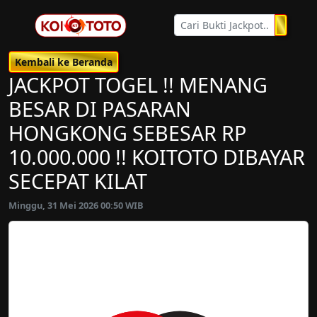
Kembali ke Beranda
JACKPOT TOGEL !! MENANG
BESAR DI PASARAN
HONGKONG SEBESAR RP
10.000.000 !! KOITOTO DIBAYAR
SECEPAT KILAT
Minggu, 31 Mei 2026 00:50 WIB