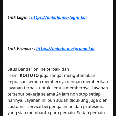
Link Login :
https://mikale.me/login-koi
Link Promosi :
https://mikale.me/promo-koi
Situs Bandar online terbaik dan
resmi
KOITOTO
juga sangat mengutamakan
kepuasan semua membernya dengan memberikan
layanan terbaik untuk semua membernya. Layanan
tersebut bekerja selama 24 jam non stop setiap
harinya. Layanan ini pun sudah didukung juga oleh
customer service berpengalaman dan profesional
yang siap membantu para pemain. Setiap pemain