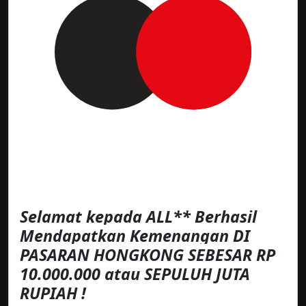
Selamat kepada ALL** Berhasil
Mendapatkan Kemenangan DI
PASARAN HONGKONG SEBESAR RP
10.000.000 atau SEPULUH JUTA
RUPIAH !