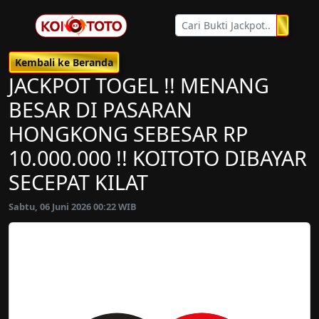
Kembali ke Beranda
JACKPOT TOGEL !! MENANG
BESAR DI PASARAN
HONGKONG SEBESAR RP
10.000.000 !! KOITOTO DIBAYAR
SECEPAT KILAT
Sabtu, 06 Juni 2026 00:22 WIB