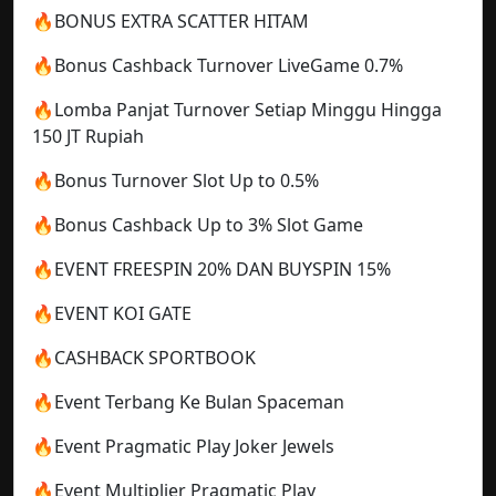
🔥BONUS EXTRA SCATTER HITAM
🔥Bonus Cashback Turnover LiveGame 0.7%
🔥Lomba Panjat Turnover Setiap Minggu Hingga
150 JT Rupiah
🔥Bonus Turnover Slot Up to 0.5%
🔥Bonus Cashback Up to 3% Slot Game
🔥EVENT FREESPIN 20% DAN BUYSPIN 15%
🔥EVENT KOI GATE
🔥
CASHBACK SPORTBOOK
🔥Event Terbang Ke Bulan Spaceman
🔥Event Pragmatic Play Joker Jewels
🔥Event Multiplier Pragmatic Play