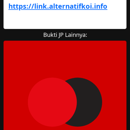
https://link.alternatifkoi.info
Bukti JP Lainnya: