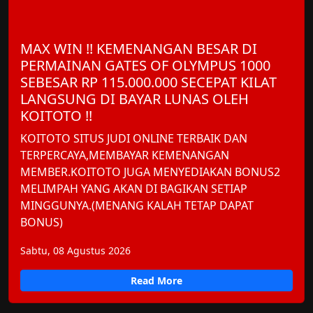
MAX WIN !! KEMENANGAN BESAR DI
PERMAINAN GATES OF OLYMPUS 1000
SEBESAR RP 115.000.000 SECEPAT KILAT
LANGSUNG DI BAYAR LUNAS OLEH
KOITOTO !!
KOITOTO SITUS JUDI ONLINE TERBAIK DAN
TERPERCAYA,MEMBAYAR KEMENANGAN
MEMBER.KOITOTO JUGA MENYEDIAKAN BONUS2
MELIMPAH YANG AKAN DI BAGIKAN SETIAP
MINGGUNYA.(MENANG KALAH TETAP DAPAT
BONUS)
Sabtu, 08 Agustus 2026
Read More