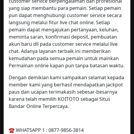
customer service berpengalaman dan profesional
yang siap membantu para pemain. Setiap pemain
pun dapat menghubungi customer service secara
langsung melalui fitur live chat online. Setiap
pemain dapat mengajukan pertanyaan, keluhan,
meminta saran, konfirmasi deposit, pembuatan
akun baru dll pada customer service melalui live
chat. Adanya layanan terbaik ini memberikan
kemudahan pada semua pemain untuk mainkan
Permainan online kapan pun tanpa batasan waktu.
Dengan demikian kami sampaikan selamat kepada
member kami yang berhasil mendapatkan jackpot
paus dan ucapan terimakasih sebesar-besarnya
karena telah memilih KOITOTO sebagai Situs
Bandar Online Terpercaya.
☎️ WHATSAPP 1 : 0877-9856-3814