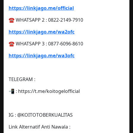
https://linkjago.me/official
☎️ WHATSAPP 2 : 0822-2149-7910
https://linkjago.me/wa2ofc
☎️ WHATSAPP 3 : 0877-6096-8610
https://linkjago.me/wa3ofc
TELEGRAM :
📲 : https://t.me/koitogelofficial
IG : @KOITOTOBERKUALITAS
Link Alternatif Anti Nawala :