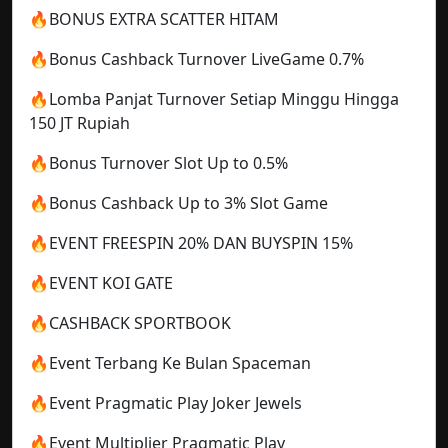
🔥BONUS EXTRA SCATTER HITAM
🔥Bonus Cashback Turnover LiveGame 0.7%
🔥Lomba Panjat Turnover Setiap Minggu Hingga
150 JT Rupiah
🔥Bonus Turnover Slot Up to 0.5%
🔥Bonus Cashback Up to 3% Slot Game
🔥EVENT FREESPIN 20% DAN BUYSPIN 15%
🔥EVENT KOI GATE
🔥
CASHBACK SPORTBOOK
🔥Event Terbang Ke Bulan Spaceman
🔥Event Pragmatic Play Joker Jewels
🔥Event Multiplier Pragmatic Play