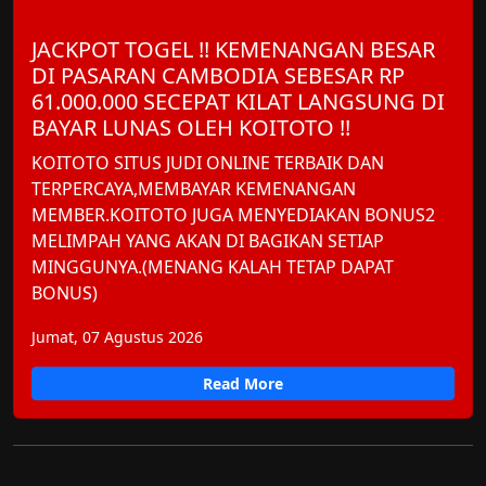
JACKPOT TOGEL !! KEMENANGAN BESAR
DI PASARAN CAMBODIA SEBESAR RP
61.000.000 SECEPAT KILAT LANGSUNG DI
BAYAR LUNAS OLEH KOITOTO !!
KOITOTO SITUS JUDI ONLINE TERBAIK DAN
TERPERCAYA,MEMBAYAR KEMENANGAN
MEMBER.KOITOTO JUGA MENYEDIAKAN BONUS2
MELIMPAH YANG AKAN DI BAGIKAN SETIAP
MINGGUNYA.(MENANG KALAH TETAP DAPAT
BONUS)
Jumat, 07 Agustus 2026
Read More