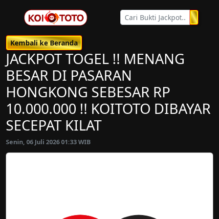
Kembali ke Beranda
JACKPOT TOGEL !! MENANG
BESAR DI PASARAN
HONGKONG SEBESAR RP
10.000.000 !! KOITOTO DIBAYAR
SECEPAT KILAT
Senin, 06 Juli 2026 01:33 WIB