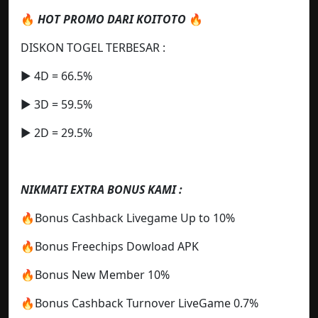
🔥
HOT PROMO DARI KOITOTO
🔥
DISKON TOGEL TERBESAR :
▶️ 4D = 66.5%
▶️ 3D = 59.5%
▶️ 2D = 29.5%
NIKMATI EXTRA BONUS KAMI :
🔥Bonus Cashback Livegame Up to 10%
🔥Bonus Freechips Dowload APK
🔥Bonus New Member 10%
🔥Bonus Cashback Turnover LiveGame 0.7%