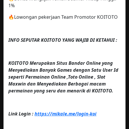
1%
🔥Lowongan pekerjaan Team Promotor KOITOTO
INFO SEPUTAR KOITOTO YANG WAJIB DI KETAHUI :
KOITOTO Merupakan Situs Bandar Online yang
Menyediakan Banyak Games dengan Satu User Id
seperti Permainan Online ,Toto Online , Slot
Maxwin dan Menyediakan Berbagai macam
permainan yang seru dan menarik di KOITOTO.
Link Login :
https://mikale.me/login-koi