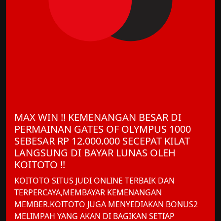
MAX WIN !! KEMENANGAN BESAR DI
PERMAINAN GATES OF OLYMPUS 1000
SEBESAR RP 12.000.000 SECEPAT KILAT
LANGSUNG DI BAYAR LUNAS OLEH
KOITOTO !!
KOITOTO SITUS JUDI ONLINE TERBAIK DAN
TERPERCAYA,MEMBAYAR KEMENANGAN
MEMBER.KOITOTO JUGA MENYEDIAKAN BONUS2
MELIMPAH YANG AKAN DI BAGIKAN SETIAP