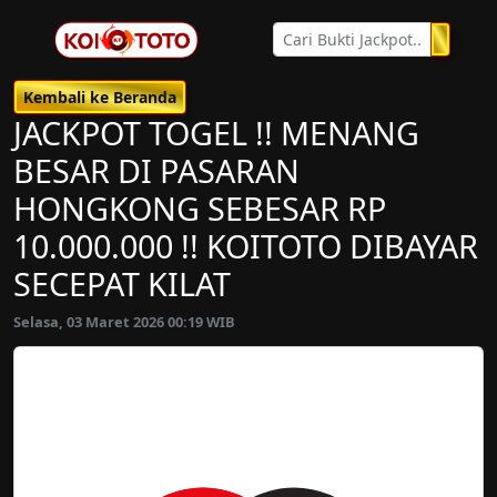
Kembali ke Beranda
JACKPOT TOGEL !! MENANG
BESAR DI PASARAN
HONGKONG SEBESAR RP
10.000.000 !! KOITOTO DIBAYAR
SECEPAT KILAT
Selasa, 03 Maret 2026 00:19 WIB