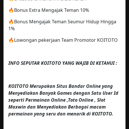
🔥Bonus Extra Mengajak Teman 10%
🔥Bonus Mengajak Teman Seumur Hidup Hingga
1%
🔥Lowongan pekerjaan Team Promotor KOITOTO
INFO SEPUTAR KOITOTO YANG WAJIB DI KETAHUI :
KOITOTO Merupakan Situs Bandar Online yang
Menyediakan Banyak Games dengan Satu User Id
seperti Permainan Online ,Toto Online , Slot
Maxwin dan Menyediakan Berbagai macam
permainan yang seru dan menarik di KOITOTO.