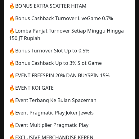
🔥BONUS EXTRA SCATTER HITAM
🔥Bonus Cashback Turnover LiveGame 0.7%
🔥Lomba Panjat Turnover Setiap Minggu Hingga
150 JT Rupiah
🔥Bonus Turnover Slot Up to 0.5%
🔥Bonus Cashback Up to 3% Slot Game
🔥EVENT FREESPIN 20% DAN BUYSPIN 15%
🔥EVENT KOI GATE
🔥Event Terbang Ke Bulan Spaceman
🔥Event Pragmatic Play Joker Jewels
🔥Event Multiplier Pragmatic Play
🔥EXCLUSIVE MERCHANDISE KEREN