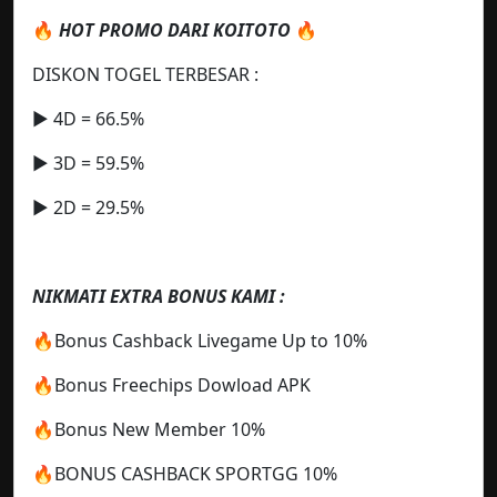
🔥
HOT PROMO DARI KOITOTO
🔥
DISKON TOGEL TERBESAR :
▶️ 4D = 66.5%
▶️ 3D = 59.5%
▶️ 2D = 29.5%
NIKMATI EXTRA BONUS KAMI :
🔥Bonus Cashback Livegame Up to 10%
🔥Bonus Freechips Dowload APK
🔥Bonus New Member 10%
🔥BONUS CASHBACK SPORTGG 10%