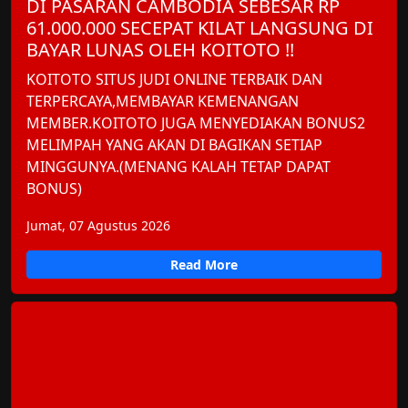
DI PASARAN CAMBODIA SEBESAR RP
61.000.000 SECEPAT KILAT LANGSUNG DI
BAYAR LUNAS OLEH KOITOTO !!
KOITOTO SITUS JUDI ONLINE TERBAIK DAN
TERPERCAYA,MEMBAYAR KEMENANGAN
MEMBER.KOITOTO JUGA MENYEDIAKAN BONUS2
MELIMPAH YANG AKAN DI BAGIKAN SETIAP
MINGGUNYA.(MENANG KALAH TETAP DAPAT
BONUS)
Jumat, 07 Agustus 2026
Read More