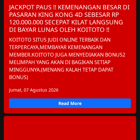
JACKPOT PAUS !! KEMENANGAN BESAR DI
PASARAN KING KONG 4D SEBESAR RP
120.000.000 SECEPAT KILAT LANGSUNG
DI BAYAR LUNAS OLEH KOITOTO !!
KOITOTO SITUS JUDI ONLINE TERBAIK DAN
TERPERCAYA,MEMBAYAR KEMENANGAN
MEMBER.KOITOTO JUGA MENYEDIAKAN BONUS2
MELIMPAH YANG AKAN DI BAGIKAN SETIAP
MINGGUNYA.(MENANG KALAH TETAP DAPAT
BONUS)
Jumat, 07 Agustus 2026
Read More