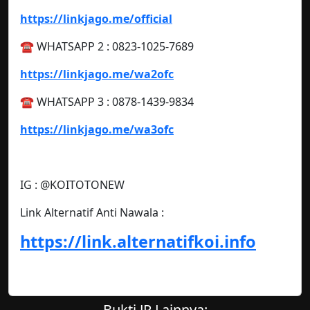
https://linkjago.me/official
☎️ WHATSAPP 2 : 0823-1025-7689
https://linkjago.me/wa2ofc
☎️ WHATSAPP 3 : 0878-1439-9834
https://linkjago.me/wa3ofc
IG : @KOITOTONEW
Link Alternatif Anti Nawala :
https://link.alternatifkoi.info
Bukti JP Lainnya: