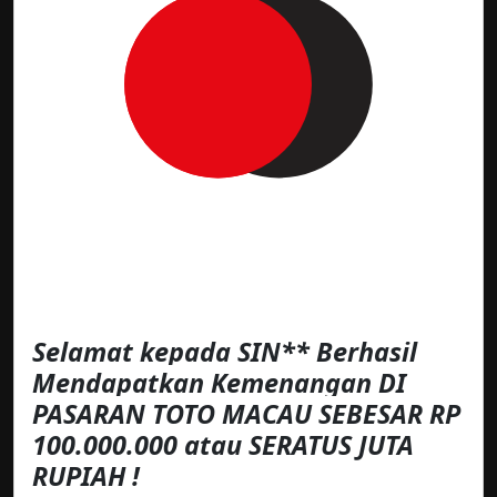
Selamat kepada SIN** Berhasil
Mendapatkan Kemenangan DI
PASARAN TOTO MACAU SEBESAR RP
100.000.000 atau SERATUS JUTA
RUPIAH !