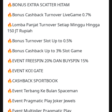
🔥BONUS EXTRA SCATTER HITAM
🔥Bonus Cashback Turnover LiveGame 0.7%
🔥Lomba Panjat Turnover Setiap Minggu Hingga
150 JT Rupiah
🔥Bonus Turnover Slot Up to 0.5%
🔥Bonus Cashback Up to 3% Slot Game
🔥EVENT FREESPIN 20% DAN BUYSPIN 15%
🔥EVENT KOI GATE
🔥
CASHBACK SPORTBOOK
🔥Event Terbang Ke Bulan Spaceman
🔥Event Pragmatic Play Joker Jewels
🔥Event Multiplier Pragmatic Play