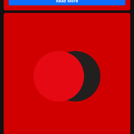
Read More