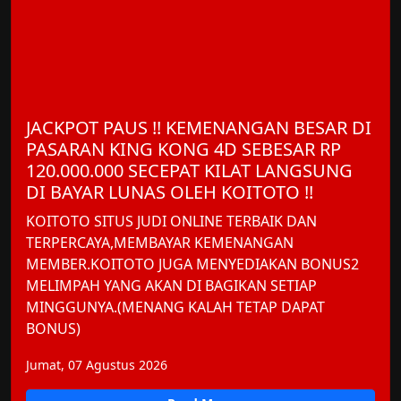
JACKPOT PAUS !! KEMENANGAN BESAR DI
PASARAN KING KONG 4D SEBESAR RP
120.000.000 SECEPAT KILAT LANGSUNG
DI BAYAR LUNAS OLEH KOITOTO !!
KOITOTO SITUS JUDI ONLINE TERBAIK DAN
TERPERCAYA,MEMBAYAR KEMENANGAN
MEMBER.KOITOTO JUGA MENYEDIAKAN BONUS2
MELIMPAH YANG AKAN DI BAGIKAN SETIAP
MINGGUNYA.(MENANG KALAH TETAP DAPAT
BONUS)
Jumat, 07 Agustus 2026