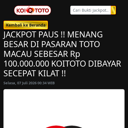
Kembali ke Beranda
JACKPOT PAUS !! MENANG
BESAR DI PASARAN TOTO
MACAU SEBESAR Rp
100.000.000 KOITOTO DIBAYAR
SECEPAT KILAT !!
Selasa, 07 Juli 2026 00:34 WIB