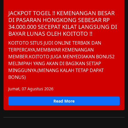
JACKPOT TOGEL !! KEMENANGAN BESAR
DI PASARAN HONGKONG SEBESAR RP
34.000.000 SECEPAT KILAT LANGSUNG DI
BAYAR LUNAS OLEH KOITOTO !!
KOITOTO SITUS JUDI ONLINE TERBAIK DAN
TERPERCAYA,MEMBAYAR KEMENANGAN
MEMBER.KOITOTO JUGA MENYEDIAKAN BONUS2
MELIMPAH YANG AKAN DI BAGIKAN SETIAP
MINGGUNYA.(MENANG KALAH TETAP DAPAT
BONUS)
Jumat, 07 Agustus 2026
Read More