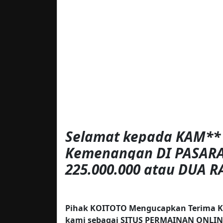
Selamat kepada KAM**
Kemenangan DI PASARA
225.000.000 atau DUA 
Pihak KOITOTO Mengucapkan Terima 
kami sebagai SITUS PERMAINAN ONLI