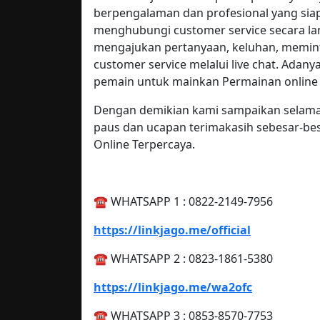
berpengalaman dan profesional yang sia
menghubungi customer service secara lang
mengajukan pertanyaan, keluhan, meminta
customer service melalui live chat. Ada
pemain untuk mainkan Permainan online 
Dengan demikian kami sampaikan selama
paus dan ucapan terimakasih sebesar-be
Online Terpercaya.
☎️ WHATSAPP 1 : 0822-2149-7956
https://linkjago.me/official
☎️ WHATSAPP 2 : 0823-1861-5380
https://linkjago.me/wa2ofc
☎️ WHATSAPP 3 : 0853-8570-7753