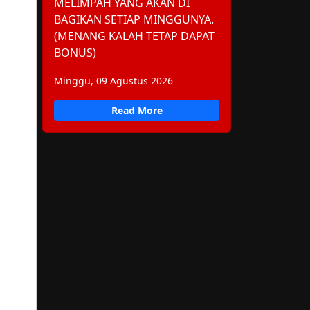
MELIMPAH YANG AKAN DI
BAGIKAN SETIAP MINGGUNYA.
(MENANG KALAH TETAP DAPAT
BONUS)
Minggu, 09 Agustus 2026
Read More