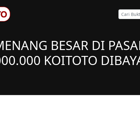
 MENANG BESAR DI PAS
000.000 KOITOTO DIBAY