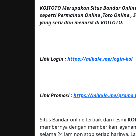
KOITOTO Merupakan Situs Bandar Onlin
seperti Permainan Online ,Toto Online
yang seru dan menarik di KOITOTO.
Link Login :
https://mikale.me/login-koi
Link Promosi :
https://mikale.me/promo-
Situs Bandar online terbaik dan resmi
KO
membernya dengan memberikan layanan t
selama 24 jam non stop setiap harinya. L