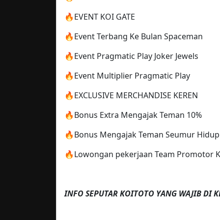
🔥EVENT KOI GATE
🔥Event Terbang Ke Bulan Spaceman
🔥Event Pragmatic Play Joker Jewels
🔥Event Multiplier Pragmatic Play
🔥EXCLUSIVE MERCHANDISE KEREN
🔥Bonus Extra Mengajak Teman 10%
🔥Bonus Mengajak Teman Seumur Hidup
🔥Lowongan pekerjaan Team Promotor 
INFO SEPUTAR KOITOTO YANG WAJIB DI K