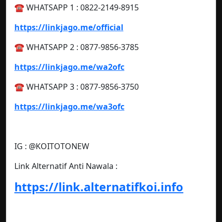
☎️ WHATSAPP 1 : 0822-2149-8915
https://linkjago.me/official
☎️ WHATSAPP 2 : 0877-9856-3785
https://linkjago.me/wa2ofc
☎️ WHATSAPP 3 : 0877-9856-3750
https://linkjago.me/wa3ofc
IG : @KOITOTONEW
Link Alternatif Anti Nawala :
https://link.alternatifkoi.info