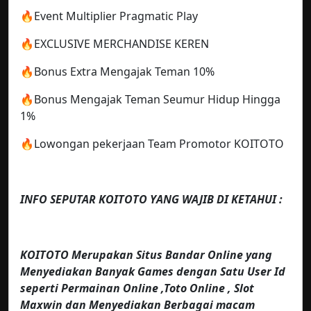
🔥Event Multiplier Pragmatic Play
🔥EXCLUSIVE MERCHANDISE KEREN
🔥Bonus Extra Mengajak Teman 10%
🔥Bonus Mengajak Teman Seumur Hidup Hingga
1%
🔥Lowongan pekerjaan Team Promotor KOITOTO
INFO SEPUTAR KOITOTO YANG WAJIB DI KETAHUI :
KOITOTO Merupakan Situs Bandar Online yang
Menyediakan Banyak Games dengan Satu User Id
seperti Permainan Online ,Toto Online , Slot
Maxwin dan Menyediakan Berbagai macam