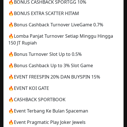
🔥BONUS CASHBACK SPORTGG 10%
🔥BONUS EXTRA SCATTER HITAM
🔥Bonus Cashback Turnover LiveGame 0.7%
🔥Lomba Panjat Turnover Setiap Minggu Hingga
150 JT Rupiah
🔥Bonus Turnover Slot Up to 0.5%
🔥Bonus Cashback Up to 3% Slot Game
🔥EVENT FREESPIN 20% DAN BUYSPIN 15%
🔥EVENT KOI GATE
🔥
CASHBACK SPORTBOOK
🔥Event Terbang Ke Bulan Spaceman
🔥Event Pragmatic Play Joker Jewels