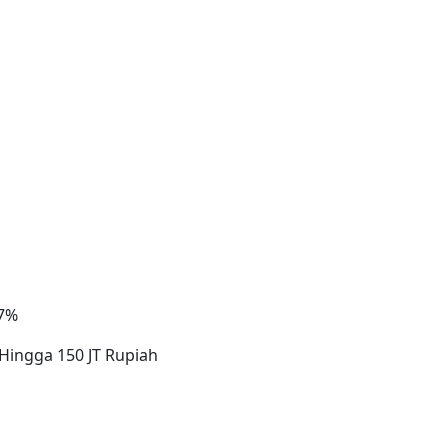
.7%
Hingga 150 JT Rupiah