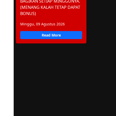
BAGIKAN SETIAP MINGGUNYA.
(MENANG KALAH TETAP DAPAT
BONUS)
Minggu, 09 Agustus 2026
Read More