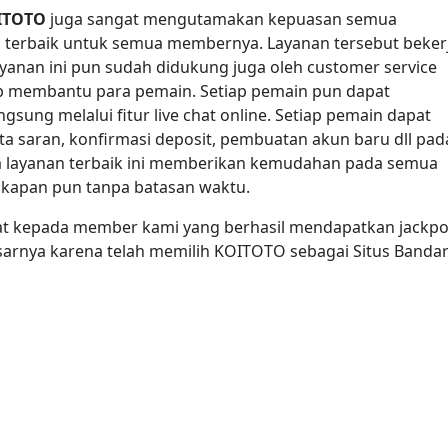
ITOTO
juga sangat mengutamakan kepuasan semua
erbaik untuk semua membernya. Layanan tersebut beker
ayanan ini pun sudah didukung juga oleh customer service
p membantu para pemain. Setiap pemain pun dapat
sung melalui fitur live chat online. Setiap pemain dapat
 saran, konfirmasi deposit, pembuatan akun baru dll pad
nya layanan terbaik ini memberikan kemudahan pada semua
kapan pun tanpa batasan waktu.
t kepada member kami yang berhasil mendapatkan jackpo
sarnya karena telah memilih KOITOTO sebagai Situs Banda