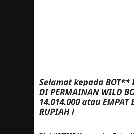
Selamat kepada BOT**
DI PERMAINAN WILD B
14.014.000 atau EMPAT
RUPIAH !