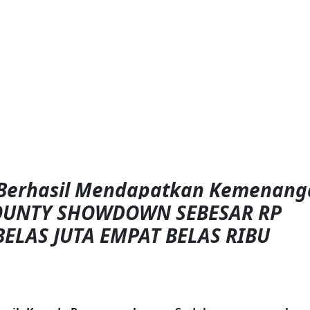
 Berhasil Mendapatkan Kemenang
OUNTY SHOWDOWN SEBESAR RP
 BELAS JUTA EMPAT BELAS RIBU