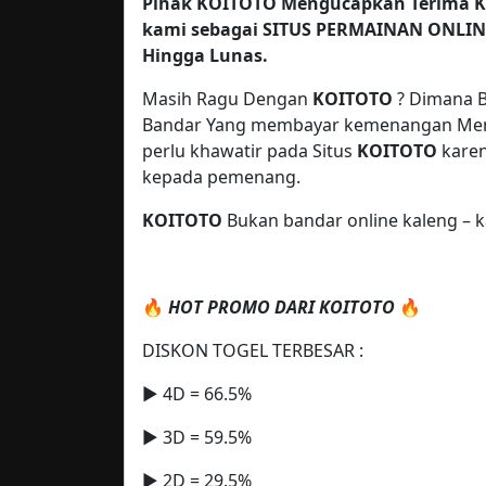
Pihak KOITOTO Mengucapkan Terima 
kami sebagai SITUS PERMAINAN ONLI
Hingga Lunas.
Masih Ragu Dengan
KOITOTO
? Dimana B
Bandar Yang membayar kemenangan Membe
perlu khawatir pada Situs
KOITOTO
karen
kepada pemenang.
KOITOTO
Bukan bandar online kaleng – ka
🔥
HOT PROMO DARI KOITOTO
🔥
DISKON TOGEL TERBESAR :
▶️ 4D = 66.5%
▶️ 3D = 59.5%
▶️ 2D = 29.5%