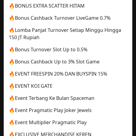
🔥BONUS EXTRA SCATTER HITAM
🔥Bonus Cashback Turnover LiveGame 0.7%
🔥Lomba Panjat Turnover Setiap Minggu Hingga
150 JT Rupiah
🔥Bonus Turnover Slot Up to 0.5%
🔥Bonus Cashback Up to 3% Slot Game
🔥EVENT FREESPIN 20% DAN BUYSPIN 15%
🔥EVENT KOI GATE
🔥Event Terbang Ke Bulan Spaceman
🔥Event Pragmatic Play Joker Jewels
🔥Event Multiplier Pragmatic Play
🔥EXCLUSIVE MERCHANDISE KEREN