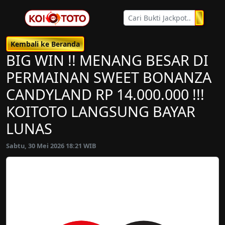
Kembali ke Beranda
BIG WIN !! MENANG BESAR DI
PERMAINAN SWEET BONANZA
CANDYLAND RP 14.000.000 !!!
KOITOTO LANGSUNG BAYAR
LUNAS
Sabtu, 30 Mei 2026 18:21 WIB