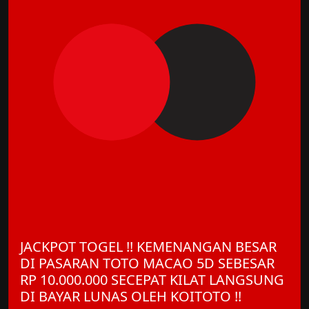
JACKPOT TOGEL !! KEMENANGAN BESAR
DI PASARAN TOTO MACAO 5D SEBESAR
RP 10.000.000 SECEPAT KILAT LANGSUNG
DI BAYAR LUNAS OLEH KOITOTO !!