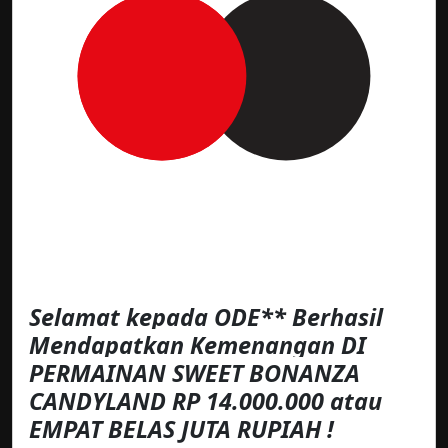
Selamat kepada ODE** Berhasil
Mendapatkan Kemenangan DI
PERMAINAN SWEET BONANZA
CANDYLAND RP 14.000.000 atau
EMPAT BELAS JUTA RUPIAH !