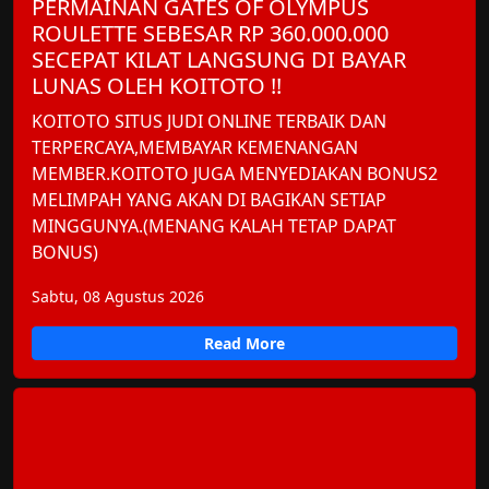
PERMAINAN GATES OF OLYMPUS
ROULETTE SEBESAR RP 360.000.000
SECEPAT KILAT LANGSUNG DI BAYAR
LUNAS OLEH KOITOTO !!
KOITOTO SITUS JUDI ONLINE TERBAIK DAN
TERPERCAYA,MEMBAYAR KEMENANGAN
MEMBER.KOITOTO JUGA MENYEDIAKAN BONUS2
MELIMPAH YANG AKAN DI BAGIKAN SETIAP
MINGGUNYA.(MENANG KALAH TETAP DAPAT
BONUS)
Sabtu, 08 Agustus 2026
Read More