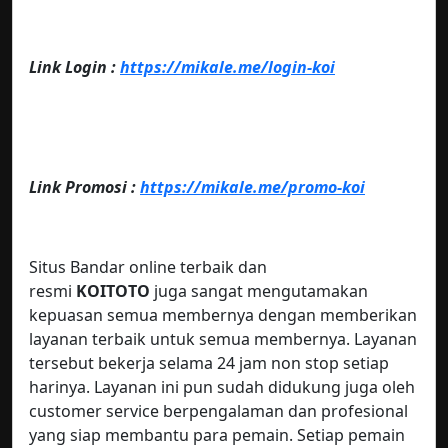
Link Login :
https://mikale.me/login-koi
Link Promosi :
https://mikale.me/promo-koi
Situs Bandar online terbaik dan
resmi
KOITOTO
juga sangat mengutamakan
kepuasan semua membernya dengan memberikan
layanan terbaik untuk semua membernya. Layanan
tersebut bekerja selama 24 jam non stop setiap
harinya. Layanan ini pun sudah didukung juga oleh
customer service berpengalaman dan profesional
yang siap membantu para pemain. Setiap pemain