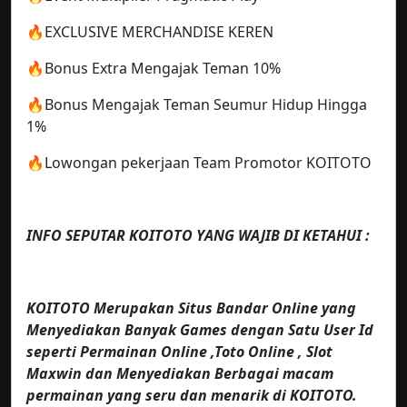
🔥EXCLUSIVE MERCHANDISE KEREN
🔥Bonus Extra Mengajak Teman 10%
🔥Bonus Mengajak Teman Seumur Hidup Hingga
1%
🔥Lowongan pekerjaan Team Promotor KOITOTO
INFO SEPUTAR KOITOTO YANG WAJIB DI KETAHUI :
KOITOTO Merupakan Situs Bandar Online yang
Menyediakan Banyak Games dengan Satu User Id
seperti Permainan Online ,Toto Online , Slot
Maxwin dan Menyediakan Berbagai macam
permainan yang seru dan menarik di KOITOTO.