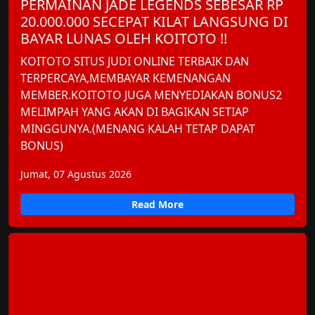
PERMAINAN JADE LEGENDS SEBESAR RP
20.000.000 SECEPAT KILAT LANGSUNG DI
BAYAR LUNAS OLEH KOITOTO !!
KOITOTO SITUS JUDI ONLINE TERBAIK DAN
TERPERCAYA,MEMBAYAR KEMENANGAN
MEMBER.KOITOTO JUGA MENYEDIAKAN BONUS2
MELIMPAH YANG AKAN DI BAGIKAN SETIAP
MINGGUNYA.(MENANG KALAH TETAP DAPAT
BONUS)
Jumat, 07 Agustus 2026
Read More