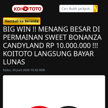
Kembali ke Beranda
BIG WIN !! MENANG BESAR DI
PERMAINAN SWEET BONANZA
CANDYLAND RP 10.000.000 !!!
KOITOTO LANGSUNG BAYAR
LUNAS
Rabu, 24 Juni 2026 15:02 WIB