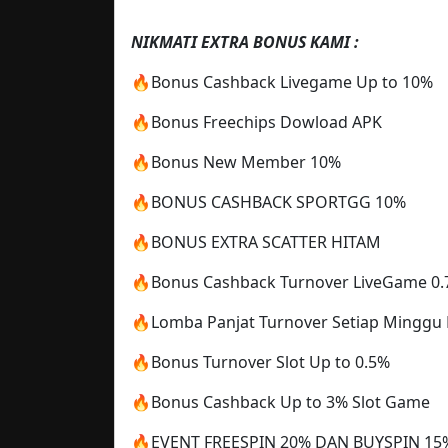
NIKMATI EXTRA BONUS KAMI :
🔥Bonus Cashback Livegame Up to 10%
🔥Bonus Freechips Dowload APK
🔥Bonus New Member 10%
🔥BONUS CASHBACK SPORTGG 10%
🔥BONUS EXTRA SCATTER HITAM
🔥Bonus Cashback Turnover LiveGame 0
🔥Lomba Panjat Turnover Setiap Minggu 
🔥Bonus Turnover Slot Up to 0.5%
🔥Bonus Cashback Up to 3% Slot Game
🔥EVENT FREESPIN 20% DAN BUYSPIN 15