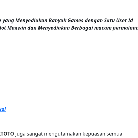
e yang Menyediakan Banyak Games dengan Satu User Id
 , Slot Maxwin dan Menyediakan Berbagai macam permaina
koi
ITOTO
juga sangat mengutamakan kepuasan semua