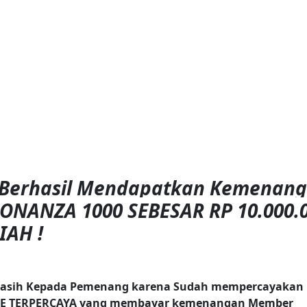
 Berhasil Mendapatkan Kemenan
NANZA 1000 SEBESAR RP 10.000.
IAH !
Kasih Kepada Pemenang karena Sudah mempercayakan
NE TERPERCAYA yang membayar kemenangan Member