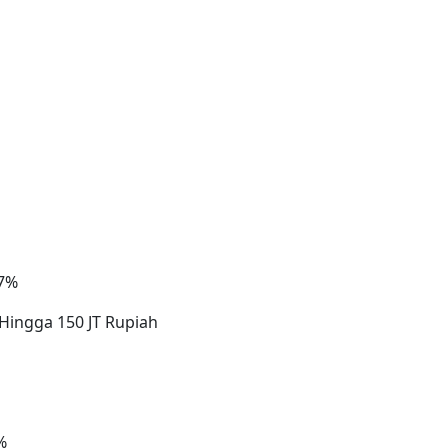
.7%
Hingga 150 JT Rupiah
%