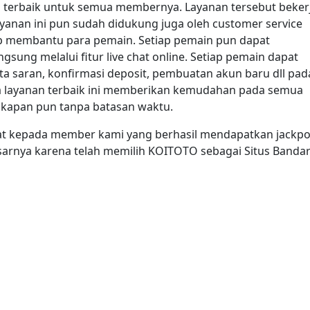
erbaik untuk semua membernya. Layanan tersebut beker
ayanan ini pun sudah didukung juga oleh customer service
p membantu para pemain. Setiap pemain pun dapat
sung melalui fitur live chat online. Setiap pemain dapat
 saran, konfirmasi deposit, pembuatan akun baru dll pad
nya layanan terbaik ini memberikan kemudahan pada semua
kapan pun tanpa batasan waktu.
t kepada member kami yang berhasil mendapatkan jackpo
sarnya karena telah memilih KOITOTO sebagai Situs Banda