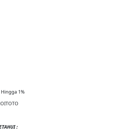
 Hingga 1%
KOITOTO
ETAHUI :