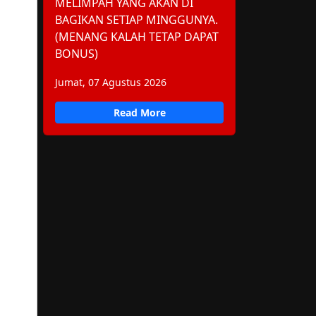
MELIMPAH YANG AKAN DI
BAGIKAN SETIAP MINGGUNYA.
(MENANG KALAH TETAP DAPAT
BONUS)
Jumat, 07 Agustus 2026
Read More