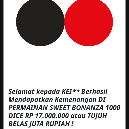
Selamat kepada KEI** Berhasil
Mendapatkan Kemenangan DI
PERMAINAN SWEET BONANZA 1000
DICE RP 17.000.000 atau TUJUH
BELAS JUTA RUPIAH !