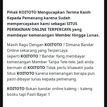
Pihak KOITOTO Mengucapkan Terima Kasih
Kepada Pemenang karena Sudah
mempercayakan kami sebagai SITUS
PERMAINAN ONLINE TERPERCAYA yang
membayar kemenangan Member Hingga Lunas.
Masih Ragu Dengan
KOITOTO
? Dimana Bandar
Online sekarang yang Terpercaya
seperti
KOITOTO
? Bandar Yang membayar
kemenangan Member Tanpa Tele-tele. Jadi anda
bermain di
KOITOTO
Tidak perlu khawatir pada
Situs
KOITOTO
karena kemenangan berapa pun
pasti dibayar lunas kepada pemenang.
KOITOTO
Bukan bandar online kaleng – kaleng
bosku tapi Pasti Bayar !!