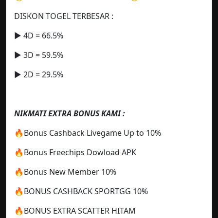
DISKON TOGEL TERBESAR :
▶️ 4D = 66.5%
▶️ 3D = 59.5%
▶️ 2D = 29.5%
NIKMATI EXTRA BONUS KAMI :
🔥Bonus Cashback Livegame Up to 10%
🔥Bonus Freechips Dowload APK
🔥Bonus New Member 10%
🔥BONUS CASHBACK SPORTGG 10%
🔥BONUS EXTRA SCATTER HITAM