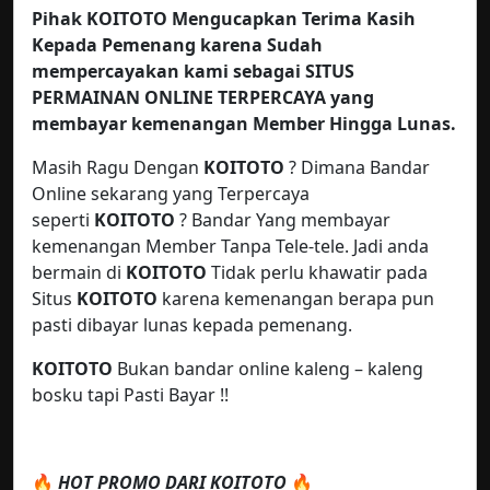
Pihak KOITOTO Mengucapkan Terima Kasih
Kepada Pemenang karena Sudah
mempercayakan kami sebagai SITUS
PERMAINAN ONLINE TERPERCAYA yang
membayar kemenangan Member Hingga Lunas.
Masih Ragu Dengan
KOITOTO
? Dimana Bandar
Online sekarang yang Terpercaya
seperti
KOITOTO
? Bandar Yang membayar
kemenangan Member Tanpa Tele-tele. Jadi anda
bermain di
KOITOTO
Tidak perlu khawatir pada
Situs
KOITOTO
karena kemenangan berapa pun
pasti dibayar lunas kepada pemenang.
KOITOTO
Bukan bandar online kaleng – kaleng
bosku tapi Pasti Bayar !!
🔥
HOT PROMO DARI KOITOTO
🔥