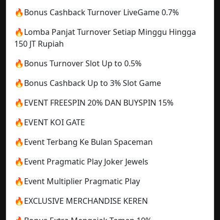
🔥Bonus Cashback Turnover LiveGame 0.7%
🔥Lomba Panjat Turnover Setiap Minggu Hingga
150 JT Rupiah
🔥Bonus Turnover Slot Up to 0.5%
🔥Bonus Cashback Up to 3% Slot Game
🔥EVENT FREESPIN 20% DAN BUYSPIN 15%
🔥EVENT KOI GATE
🔥Event Terbang Ke Bulan Spaceman
🔥Event Pragmatic Play Joker Jewels
🔥Event Multiplier Pragmatic Play
🔥EXCLUSIVE MERCHANDISE KEREN