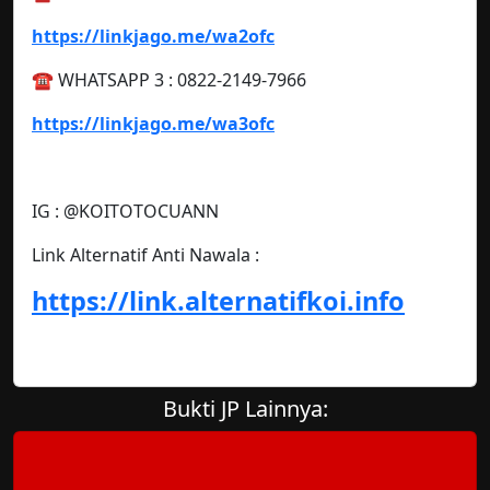
https://linkjago.me/wa2ofc
☎️ WHATSAPP 3 : 0822-2149-7966
https://linkjago.me/wa3ofc
IG : @KOITOTOCUANN
Link Alternatif Anti Nawala :
https://link.alternatifkoi.info
Bukti JP Lainnya: