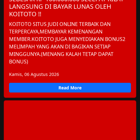
LANGSUNG DI BAYAR LUNAS OLEH
KOITOTO !!
KOITOTO SITUS JUDI ONLINE TERBAIK DAN
TERPERCAYA,MEMBAYAR KEMENANGAN
MEMBER.KOITOTO JUGA MENYEDIAKAN BONUS2
MELIMPAH YANG AKAN DI BAGIKAN SETIAP
MINGGUNYA.(MENANG KALAH TETAP DAPAT
BONUS)
Kamis, 06 Agustus 2026
Read More