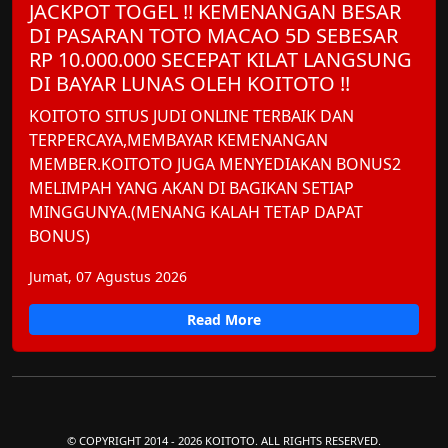
JACKPOT TOGEL !! KEMENANGAN BESAR
DI PASARAN TOTO MACAO 5D SEBESAR
RP 10.000.000 SECEPAT KILAT LANGSUNG
DI BAYAR LUNAS OLEH KOITOTO !!
KOITOTO SITUS JUDI ONLINE TERBAIK DAN
TERPERCAYA,MEMBAYAR KEMENANGAN
MEMBER.KOITOTO JUGA MENYEDIAKAN BONUS2
MELIMPAH YANG AKAN DI BAGIKAN SETIAP
MINGGUNYA.(MENANG KALAH TETAP DAPAT
BONUS)
Jumat, 07 Agustus 2026
Read More
© COPYRIGHT 2014 - 2026 KOITOTO. ALL RIGHTS RESERVED.