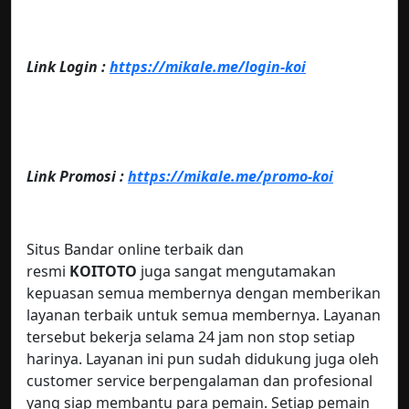
Link Login :
https://mikale.me/login-koi
Link Promosi :
https://mikale.me/promo-koi
Situs Bandar online terbaik dan
resmi
KOITOTO
juga sangat mengutamakan
kepuasan semua membernya dengan memberikan
layanan terbaik untuk semua membernya. Layanan
tersebut bekerja selama 24 jam non stop setiap
harinya. Layanan ini pun sudah didukung juga oleh
customer service berpengalaman dan profesional
yang siap membantu para pemain. Setiap pemain