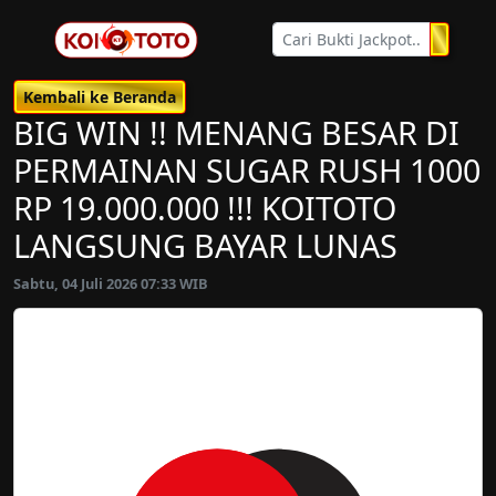
Kembali ke Beranda
BIG WIN !! MENANG BESAR DI
PERMAINAN SUGAR RUSH 1000
RP 19.000.000 !!! KOITOTO
LANGSUNG BAYAR LUNAS
Sabtu, 04 Juli 2026 07:33 WIB