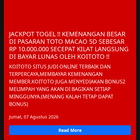
JACKPOT TOGEL !! KEMENANGAN BESAR
DI PASARAN TOTO MACAO 5D SEBESAR
RP 10.000.000 SECEPAT KILAT LANGSUNG
DI BAYAR LUNAS OLEH KOITOTO !!
KOITOTO SITUS JUDI ONLINE TERBAIK DAN
TERPERCAYA,MEMBAYAR KEMENANGAN
MEMBER.KOITOTO JUGA MENYEDIAKAN BONUS2
MELIMPAH YANG AKAN DI BAGIKAN SETIAP
MINGGUNYA.(MENANG KALAH TETAP DAPAT
BONUS)
Jumat, 07 Agustus 2026
Read More