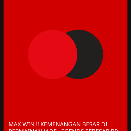
MAX WIN !! KEMENANGAN BESAR DI