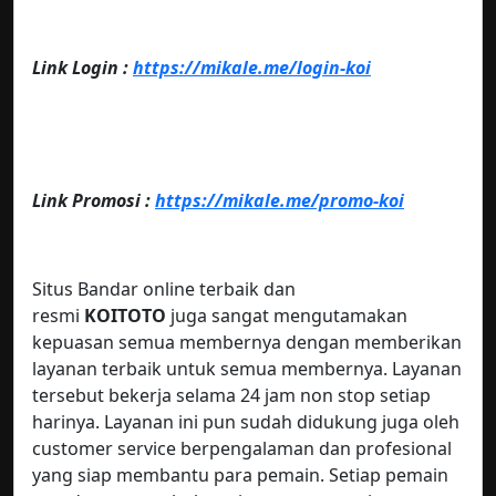
Link Login :
https://mikale.me/login-koi
Link Promosi :
https://mikale.me/promo-koi
Situs Bandar online terbaik dan
resmi
KOITOTO
juga sangat mengutamakan
kepuasan semua membernya dengan memberikan
layanan terbaik untuk semua membernya. Layanan
tersebut bekerja selama 24 jam non stop setiap
harinya. Layanan ini pun sudah didukung juga oleh
customer service berpengalaman dan profesional
yang siap membantu para pemain. Setiap pemain