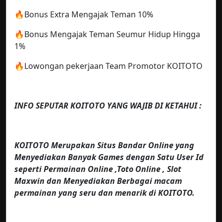
🔥Bonus Extra Mengajak Teman 10%
🔥Bonus Mengajak Teman Seumur Hidup Hingga
1%
🔥Lowongan pekerjaan Team Promotor KOITOTO
INFO SEPUTAR KOITOTO YANG WAJIB DI KETAHUI :
KOITOTO Merupakan Situs Bandar Online yang
Menyediakan Banyak Games dengan Satu User Id
seperti Permainan Online ,Toto Online , Slot
Maxwin dan Menyediakan Berbagai macam
permainan yang seru dan menarik di KOITOTO.