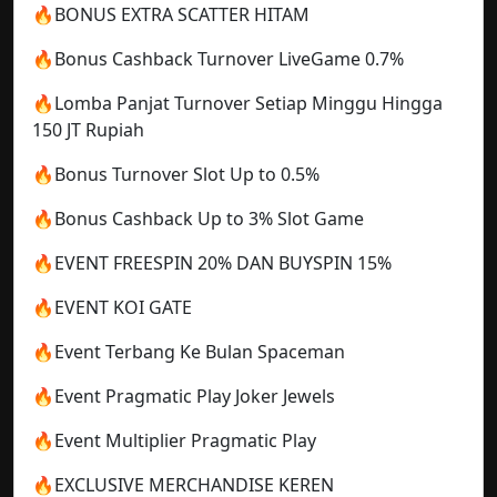
🔥BONUS EXTRA SCATTER HITAM
🔥Bonus Cashback Turnover LiveGame 0.7%
🔥Lomba Panjat Turnover Setiap Minggu Hingga
150 JT Rupiah
🔥Bonus Turnover Slot Up to 0.5%
🔥Bonus Cashback Up to 3% Slot Game
🔥EVENT FREESPIN 20% DAN BUYSPIN 15%
🔥EVENT KOI GATE
🔥Event Terbang Ke Bulan Spaceman
🔥Event Pragmatic Play Joker Jewels
🔥Event Multiplier Pragmatic Play
🔥EXCLUSIVE MERCHANDISE KEREN