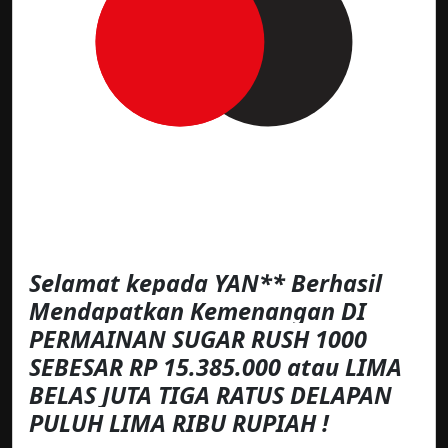
Selamat kepada YAN** Berhasil
Mendapatkan Kemenangan DI
PERMAINAN SUGAR RUSH 1000
SEBESAR RP 15.385.000 atau LIMA
BELAS JUTA TIGA RATUS DELAPAN
PULUH LIMA RIBU RUPIAH !