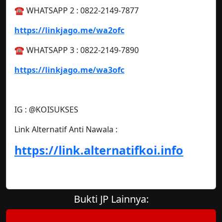
☎️ WHATSAPP 2 : 0822-2149-7877
https://linkjago.me/wa2ofc
☎️ WHATSAPP 3 : 0822-2149-7890
https://linkjago.me/wa3ofc
IG : @KOISUKSES
Link Alternatif Anti Nawala :
https://link.alternatifkoi.info
Bukti JP Lainnya: