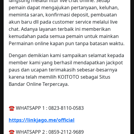
langsung melalui fitur live chat online. Setiap
pemain dapat mengajukan pertanyaan, keluhan,
meminta saran, konfirmasi deposit, pembuatan
akun baru dll pada customer service melalui live
chat. Adanya layanan terbaik ini memberikan
kemudahan pada semua pemain untuk mainkan
Permainan online kapan pun tanpa batasan waktu.
Dengan demikian kami sampaikan selamat kepada
member kami yang berhasil mendapatkan jackpot
paus dan ucapan terimakasih sebesar-besarnya
karena telah memilih KOITOTO sebagai Situs
Bandar Online Terpercaya.
☎️ WHATSAPP 1 : 0823-8110-0583
https://linkjago.me/official
☎️ WHATSAPP 2 : 0859-2112-9689