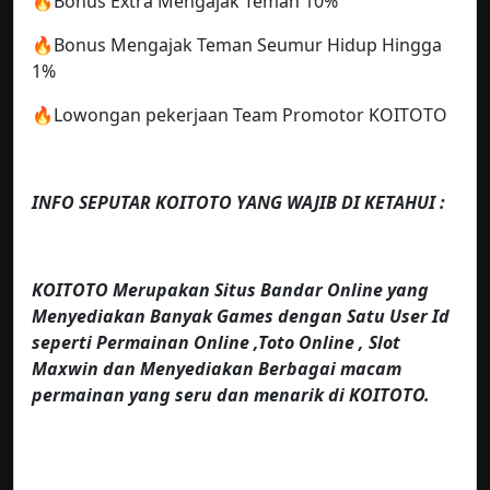
🔥Bonus Extra Mengajak Teman 10%
🔥Bonus Mengajak Teman Seumur Hidup Hingga
1%
🔥Lowongan pekerjaan Team Promotor KOITOTO
INFO SEPUTAR KOITOTO YANG WAJIB DI KETAHUI :
KOITOTO Merupakan Situs Bandar Online yang
Menyediakan Banyak Games dengan Satu User Id
seperti Permainan Online ,Toto Online , Slot
Maxwin dan Menyediakan Berbagai macam
permainan yang seru dan menarik di KOITOTO.