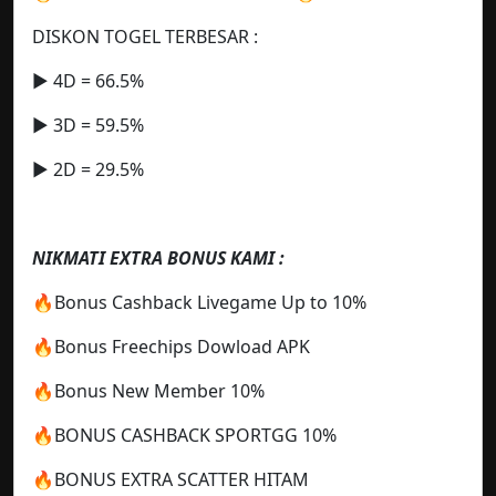
DISKON TOGEL TERBESAR :
▶️ 4D = 66.5%
▶️ 3D = 59.5%
▶️ 2D = 29.5%
NIKMATI EXTRA BONUS KAMI :
🔥Bonus Cashback Livegame Up to 10%
🔥Bonus Freechips Dowload APK
🔥Bonus New Member 10%
🔥BONUS CASHBACK SPORTGG 10%
🔥BONUS EXTRA SCATTER HITAM