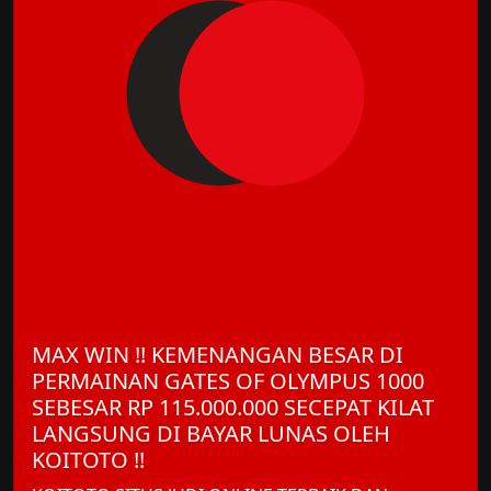
MAX WIN !! KEMENANGAN BESAR DI
PERMAINAN GATES OF OLYMPUS 1000
SEBESAR RP 115.000.000 SECEPAT KILAT
LANGSUNG DI BAYAR LUNAS OLEH
KOITOTO !!