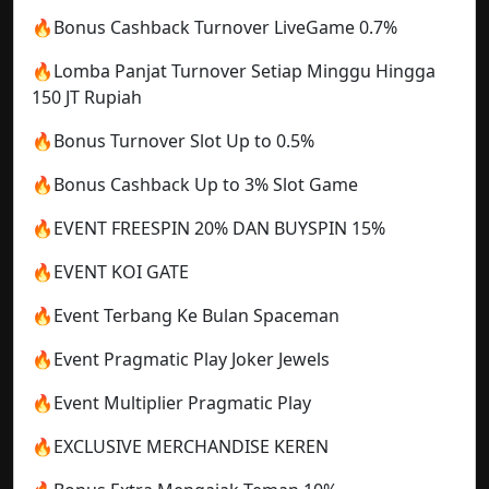
🔥Bonus Cashback Turnover LiveGame 0.7%
🔥Lomba Panjat Turnover Setiap Minggu Hingga
150 JT Rupiah
🔥Bonus Turnover Slot Up to 0.5%
🔥Bonus Cashback Up to 3% Slot Game
🔥EVENT FREESPIN 20% DAN BUYSPIN 15%
🔥EVENT KOI GATE
🔥Event Terbang Ke Bulan Spaceman
🔥Event Pragmatic Play Joker Jewels
🔥Event Multiplier Pragmatic Play
🔥EXCLUSIVE MERCHANDISE KEREN