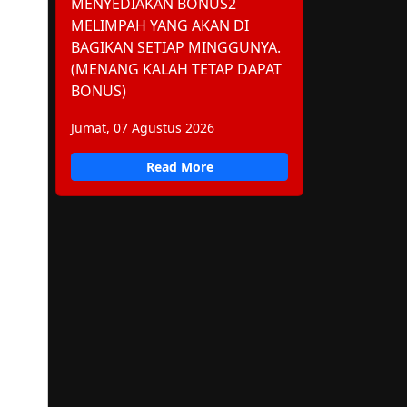
MENYEDIAKAN BONUS2
MELIMPAH YANG AKAN DI
BAGIKAN SETIAP MINGGUNYA.
(MENANG KALAH TETAP DAPAT
BONUS)
Jumat, 07 Agustus 2026
Read More