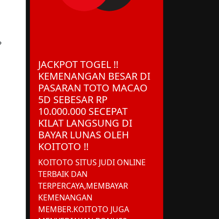
?
JACKPOT TOGEL !!
KEMENANGAN BESAR DI
PASARAN TOTO MACAO
5D SEBESAR RP
10.000.000 SECEPAT
KILAT LANGSUNG DI
BAYAR LUNAS OLEH
KOITOTO !!
KOITOTO SITUS JUDI ONLINE
TERBAIK DAN
TERPERCAYA,MEMBAYAR
KEMENANGAN
MEMBER.KOITOTO JUGA