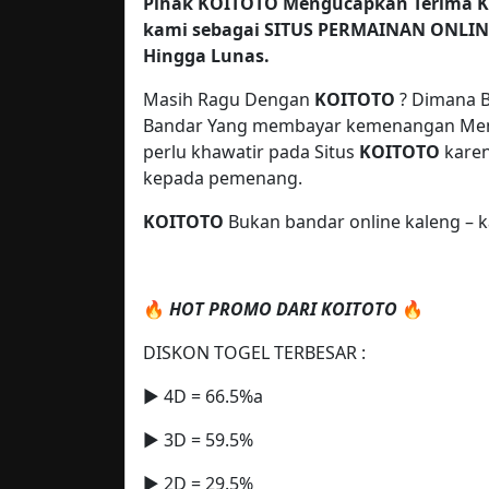
Pihak KOITOTO Mengucapkan Terima 
kami sebagai SITUS PERMAINAN ONLI
Hingga Lunas.
Masih Ragu Dengan
KOITOTO
? Dimana B
Bandar Yang membayar kemenangan Membe
perlu khawatir pada Situs
KOITOTO
karen
kepada pemenang.
KOITOTO
Bukan bandar online kaleng – ka
🔥
HOT PROMO DARI KOITOTO
🔥
DISKON TOGEL TERBESAR :
▶️ 4D = 66.5%a
▶️ 3D = 59.5%
▶️ 2D = 29.5%