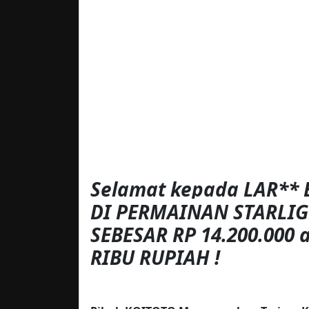
Selamat kepada LAR**
DI PERMAINAN STARLIG
SEBESAR RP 14.200.000
RIBU RUPIAH !