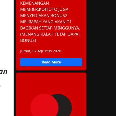
KEMENANGAN
MEMBER.KOITOTO JUGA
MENYEDIAKAN BONUS2
MELIMPAH YANG AKAN DI
BAGIKAN SETIAP MINGGUNYA.
(MENANG KALAH TETAP DAPAT
BONUS)
Jumat, 07 Agustus 2026
Read More
an
S