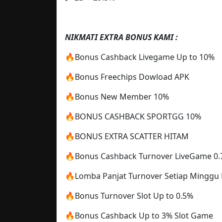
NIKMATI EXTRA BONUS KAMI :
🔥Bonus Cashback Livegame Up to 10%
🔥Bonus Freechips Dowload APK
🔥Bonus New Member 10%
🔥BONUS CASHBACK SPORTGG 10%
🔥BONUS EXTRA SCATTER HITAM
🔥Bonus Cashback Turnover LiveGame 0
🔥Lomba Panjat Turnover Setiap Minggu 
🔥Bonus Turnover Slot Up to 0.5%
🔥Bonus Cashback Up to 3% Slot Game