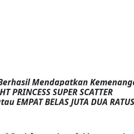
 Berhasil Mendapatkan Kemenang
HT PRINCESS SUPER SCATTER
 atau EMPAT BELAS JUTA DUA RATU