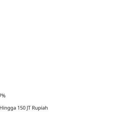
.7%
Hingga 150 JT Rupiah