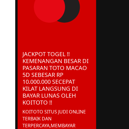
JACKPOT TOGEL !!
KEMENANGAN BESAR DI
PASARAN TOTO MACAO
5D SEBESAR RP
10.000.000 SECEPAT
KILAT LANGSUNG DI
BAYAR LUNAS OLEH
KOITOTO !!
KOITOTO SITUS JUDI ONLINE
TERBAIK DAN
TERPERCAYA,MEMBAYAR